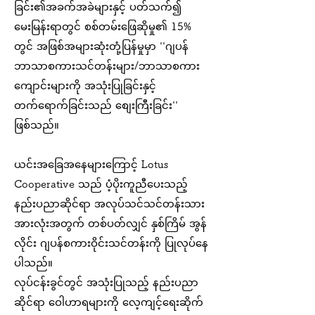
ခြင်း၏အခက်အခဲများနှင့် ပတ်သက်၍
မေးမြန်းရာတွင် စစ်တမ်းဖြေဆိုမှု၏ 15%
တွင် အဖြစ်အများဆုံးတုံ့ပြန်မှုမှာ ''ဂျပန်
ဘာသာစကားသင်တန်းများ/ဘာသာစကား
ကျောင်းများကို အသုံးပြုခြင်းနှင့်
တက်ရောက်ခြင်းသည် စျေးကြီးခြင်း''
ဖြစ်သည်။
ယင်းအခြေအနေများကြောင့် Lotus
Cooperative သည် ပံ့ပိုးကူညီပေးသည့်
နည်းပညာဆိုင်ရာ အလုပ်သင်သင်တန်းသား
အားလုံးအတွက် တစ်ပတ်လျှင် နှစ်ကြိမ် အွန်
လိုင်း ဂျပန်စကားဝိုင်းသင်တန်းကို ပြုလုပ်နေ
ပါသည်။
လုပ်ငန်းခွင်တွင် အသုံးပြုသည့် နည်းပညာ
ဆိုင်ရာ ဝေါဟာရများကို လေ့ကျင့်ရေးဆိုက်