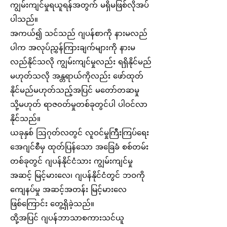
ကျွမ်းကျင်မှုရယူရန်အတွက် မရှိမဖြစ်လိုအပ်
ပါသည်။
အကယ်၍ သင်သည် ဂျပန်စာကို နားမလည်
ပါက အလုပ်ညွှန်ကြားချက်များကို နားမ
လည်နိုင်သလို ကျွမ်းကျင်မှုလည်း ရရှိနိုင်မည်
မဟုတ်သလို အန္တရာယ်ကိုလည်း ဖော်ထုတ်
နိုင်မည်မဟုတ်သည့်အပြင် မတော်တဆမှု
သို့မဟုတ် ရာဇ၀တ်မှုတစ်ခုတွင်ပါ ပါဝင်လာ
နိုင်သည်။
ယခုနှစ် ဩဂုတ်လတွင် လူဝင်မှုကြီးကြပ်ရေး
အေဂျင်စီမှ ထုတ်ပြန်သော အခြေခံ စစ်တမ်း
တစ်ခုတွင် ဂျပန်နိုင်ငံသား ကျွမ်းကျင်မှု
အဆင့် မြင့်မားလေ၊ ဂျပန်နိုင်ငံတွင် ဘဝကို
ကျေနပ်မှု အဆင့်အတန်း မြင့်မားလေ
ဖြစ်ကြောင်း တွေ့ရှိခဲ့သည်။
ထို့အပြင် ဂျပန်ဘာသာစကားသင်ယူ