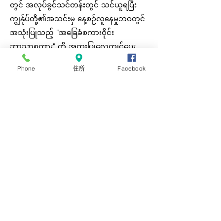
တွင် အလုပ်ခွင်သင်တန်းတွင် သင်ယူရပြီး
ကျွန်ုပ်တို့၏အသင်းမှ နေ့စဉ်လူနေမှုဘဝတွင်
အသုံးပြုသည့် "အခြေခံစကားဝိုင်း
ဘာသာစကား" ကို အထူးပြုလေ့ကျင့်ပေး
ပါသည်။ သင်တန်းများကို အလုပ်ချိန်အတွင်း
Phone
住所
Facebook
အခမဲ့ကျင်းပပေးသောကြောင့် သင်တန်းသား
များအတွက် ဝန်ထုပ်ဝန်ပိုးမဖြစ်စေရန်။
ကျွန်ုပ်တို့၏ ဝန်ထမ်းများနှင့် နည်းပညာ
ဆိုင်ရာ အလုပ်သင်များ အားလုံးသည် ကျွန်ုပ်
တို့၏ အလုပ်သင်များ 3 နှစ်တာ နည်းပညာ
ဆိုင်ရာ အလုပ်သင်သင်တန်းပြီးဆုံးချိန်တွင်
JLPT N3 ကိုရရှိစေရန်နှင့် "သင်" ဟုပြောနိုင်
မည့်အဆင့်တွင် စကားပြောစွမ်းရည်များရရှိ
စေရန်အတွက် ကျွန်ုပ်တို့၏ဝန်ထမ်းများနှင့်
နည်းပညာဆိုင်ရာ အလုပ်သင်များ အားလုံး