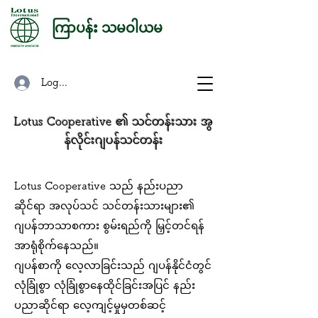
ကြာပန်း သမဝါယမ
Log In
Lotus Cooperative ၏ သင်တန်းသား အွ
န်လိုင်းဂျပန်သင်တန်း
Lotus Cooperative သည် နည်းပညာ
ဆိုင်ရာ အလုပ်သင် သင်တန်းသားများ၏
ဂျပန်ဘာသာစကား စွမ်းရည်ကို မြှင့်တင်ရန်
အာရုံစိုက်နေသည်။
ဂျပန်စာကို လေ့လာခြင်းသည် ဂျပန်နိုင်ငံတွင်
လုံခြုံစွာ လုံခြုံစွာနေထိုင်ခြင်းအပြင် နည်း
ပညာဆိုင်ရာ လေ့ကျင့်မှုမှတစ်ဆင့်