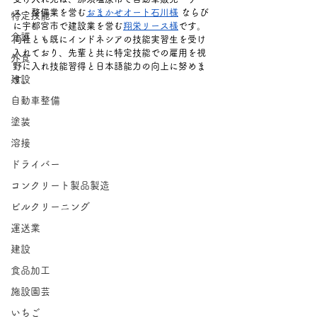
ス・整備業を営む
おまかせオート石川様
ならび
特定技能
に宇都宮市で建設業を営む
翔栄リース様
です。 
介護
両社とも既にインドネシアの技能実習生を受け
入れており、先輩と共に特定技能での雇用を視
外食
野に入れ技能習得と日本語能力の向上に努めま
建設
す。
自動車整備
塗装
溶接
ドライバー
コンクリート製品製造
ビルクリーニング
運送業
建設
食品加工
施設園芸
いちご