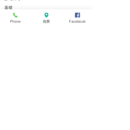
基礎
鉄鋼
Phone
住所
Facebook
鉄工
非加熱水産加工
外国人雇用労務士
那珂川町
型枠施工
鉄筋施工
惣菜
とび
在留資格
手数料
コメント
手数料引き上げ
在留資格
コメントを追加…
【宇都宮市】技能実習生
【栃木市】ミャ
在留手続