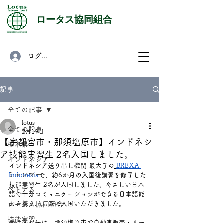
​ロータス協同組合
ログイン
記事
全ての記事
lotus
全ての記事
2月19日
【宇都宮市・那須塩原市】インドネシ
栃木県
ア技能実習生 2名入国しました。
インドネシア
インドネシア送り出し機関 最大手の
BREXA 
ミャンマー
Indonesia
で、約6か月の入国後講習を修了した
技能実習生 2名が入国しました。やさしい日本
ベトナム
語で十分コミュニケーションができる日本語能
力を携え、元気に入国いただきました。 
ロータス協同組合
技能実習
受け入れ先は、那須塩原市で自動車販売・リー