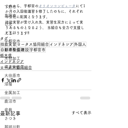
これから、宇都宮の
オリオンコンピュータ
にて1
下野市
か月の入国後講習を修了したのちに、それぞれ
真岡市
の会社に配属となります。
技能実習が受け入れ先、実習生双方にとって実
日光
りあるものとなるよう、
 当組合も全力で支援し
上三川
てまいります‼
タグ：
宇都宮市
技能実習
ロータス協同組合
インドネシア
外国人
自動車整備
建設
宇都宮市
那須塩原市
栃木県
木材加工
インドネシア
構造物鉄工
ロータス協同組合
大田原市
溶接
金属加工
鹿沼市
盆栽
すべて表示
最新記事
さつき
那珂川町