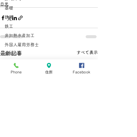
日光
基礎
鉄鋼
鉄工
非加熱水産加工
外国人雇用労務士
すべて表示
最新記事
那珂川町
型枠施工
Phone
住所
Facebook
鉄筋施工
惣菜
とび
在留資格
手数料
手数料引き上げ
在留資格
在留手続