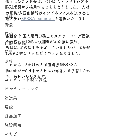
修了したことを受け、今回からインドネシアの
特定技能
技能実習生を採用することとなりました。 人材
の募集/入国前講習はインドネシア人材送り出し
介護
最大手の
BREXA Indonesia
を選択いたしまし
た。
外食
建設
当組合 外国人雇用労務士のスクリーニング面談
を合格した10名の候補者が本面接に参加。
自動車整備
当初は3名の採用を予定していましたが、最終的
塗装
に4名が内定をいただく事ととなりました。　
溶接
これから、6か月の入国前講習＠BREXA 
ドライバー
Indonesiaで日本語と日本の働き方を学習したの
ち、来日いただきます。
コンクリート製品製造
ビルクリーニング
運送業
建設
食品加工
施設園芸
いちご