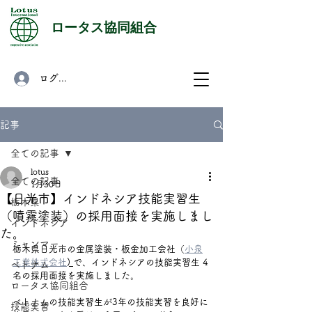
​ロータス協同組合
ログイン
記事
全ての記事
lotus
全ての記事
1月30日
【日光市】インドネシア技能実習生
栃木県
（噴霧塗装）の採用面接を実施しまし
インドネシア
た。
ミャンマー
栃木県日光市の金属塗装・板金加工会社（
小泉
工業株式会社
) 
で、インドネシアの技能実習生 4
ベトナム
名の採用面接を実施しました。
ロータス協同組合
ベトナムの技能実習生が3年の技能実習を良好に
技能実習