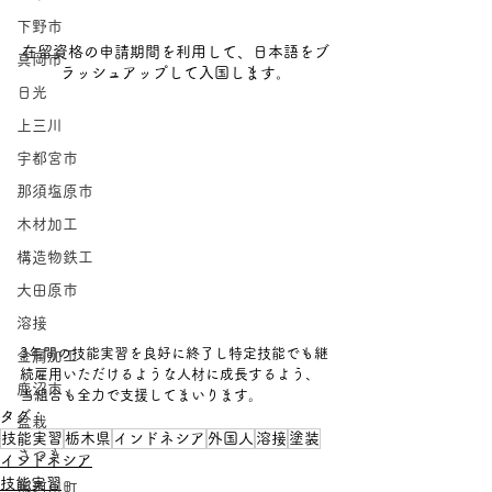
下野市
在留資格の申請期間を利用して、日本語をブ
真岡市
ラッシュアップして入国します。
日光
上三川
宇都宮市
那須塩原市
木材加工
構造物鉄工
大田原市
溶接
3年間の技能実習を良好に終了し特定技能でも継
金属加工
続雇用いただけるような人材に成長するよう、
鹿沼市
当組合も全力で支援してまいります。　
タグ：
盆栽
技能実習
栃木県
インドネシア
外国人
溶接
塗装
さつき
インドネシア
技能実習
那珂川町