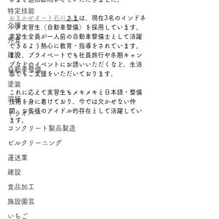
特定技能
おまかせオート石川
さま
は、現在3名のインドネ
介護
シア実習生（自動車整備）を採用しています。
実習生全員が一人前の自動車整備士として活躍
外食
できるよう熱心に教育・指導をされています。
建設
また、プライベートでも社員旅行や冬期キャン
プなどのイベントにお誘いいただくなど、生活
自動車整備
面でもご支援をいただいております。
塗装
これに応えて実習生もメキメキと日本語・整備
溶接
技術を身に着けており、今では欠かせない仲
間、お客様のアイドル的存在として活躍してい
ドライバー
ます。
コンクリート製品製造
ビルクリーニング
運送業
建設
食品加工
施設園芸
いちご