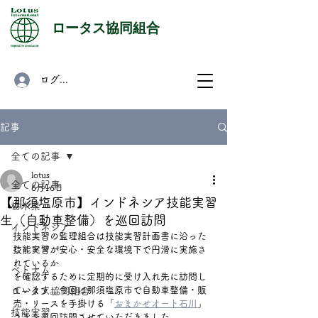
​ロータス協同組合
ログイン
記事
全ての記事
lotus
全ての記事
6月16日
【那須塩原市】インドネシア技能実習
栃木県
生（自動車整備）を巡回訪問
インドネシア
技能実習の監理組合は技能実習計画書に沿った
ミャンマー
技能実習が安心・安全な環境下で円滑に実施さ
れているか
ベトナム
を確認するために定期的に受け入れ先に訪問し
ています。今回は那須塩原市で自動車整備・販
ロータス協同組合
売・リースを手掛ける「
おまかせオート石川
」
技能実習
さまを巡回訪問させていただきました。