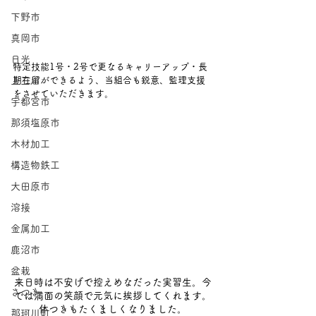
下野市
真岡市
日光
特定技能1号・2号で更なるキャリーアップ・長
上三川
期在留ができるよう、当組合も鋭意、監理支援
をさせていただきます。
宇都宮市
那須塩原市
木材加工
構造物鉄工
大田原市
溶接
金属加工
鹿沼市
盆栽
来日時は不安げで控えめなだった実習生。今
さつき
では満面の笑顔で元気に挨拶してくれます。
体つきもたくましくなりました。
那珂川町