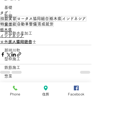
基礎
タグ：
鉄鋼
技能実習
ロータス協同組合
栃木県
インドネシア
特定技能
自動車整備
育成就労
鉄工
栃木県
非加熱水産加工
インドネシア
ロータス協同組合
外国人雇用労務士
那珂川町
型枠施工
鉄筋施工
惣菜
とび
すべて表示
最新記事
在留資格
Phone
住所
Facebook
手数料
手数料引き上げ
在留資格
在留手続