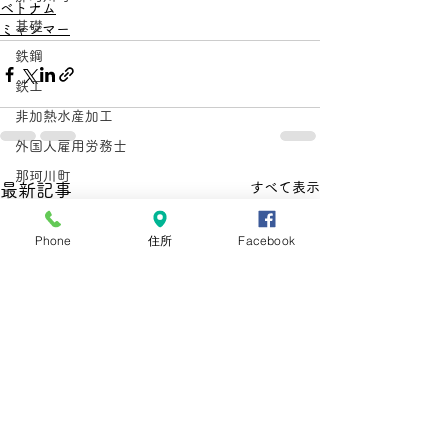
ベトナム
基礎
ミャンマー
鉄鋼
鉄工
非加熱水産加工
外国人雇用労務士
那珂川町
すべて表示
最新記事
型枠施工
鉄筋施工
Phone
住所
Facebook
惣菜
とび
在留資格
手数料
手数料引き上げ
在留資格
在留手続