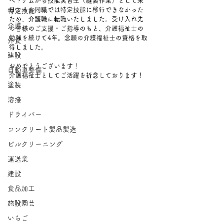
ベトナムから技能実習生（縫製作業）として来
日するも同職では特定技能に移行できなかった
特定技能
ため、介護職に転職いたしました。受け入れ先
介護
の皆様のご支援・ご指導のもと、介護福祉士の
勉強を続けて4年。念願の介護福祉士の資格を取
外食
得しました。
建設
おめでとうございます！　
自動車整備
介護福祉士としてご活躍を祈念しております！
塗装
溶接
ドライバー
コンクリート製品製造
ビルクリーニング
運送業
建設
食品加工
施設園芸
いちご