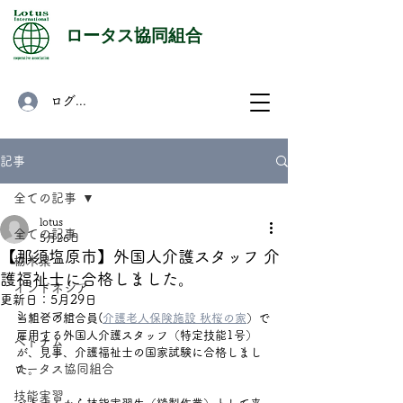
​ロータス協同組合
ログイン
記事
全ての記事
lotus
全ての記事
5月26日
【那須塩原市】外国人介護スタッフ 介
栃木県
護福祉士に合格しました。
インドネシア
更新日：
5月29日
ミャンマー
当組合の組合員(
介護老人保険施設 秋桜の家
）で
雇用する外国人介護スタッフ（特定技能1号）
ベトナム
が、見事、介護福祉士の国家試験に合格しまし
ロータス協同組合
た。
技能実習