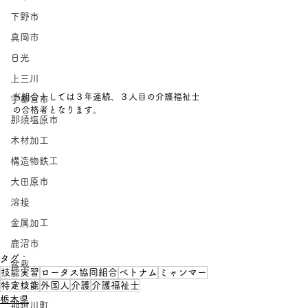
下野市
真岡市
日光
上三川
当組合としては３年連続、３人目の介護福祉士
宇都宮市
の合格者となります。
那須塩原市
木材加工
構造物鉄工
大田原市
溶接
金属加工
鹿沼市
タグ：
盆栽
技能実習
ロータス協同組合
ベトナム
ミャンマー
さつき
特定技能
外国人
介護
介護福祉士
栃木県
那珂川町