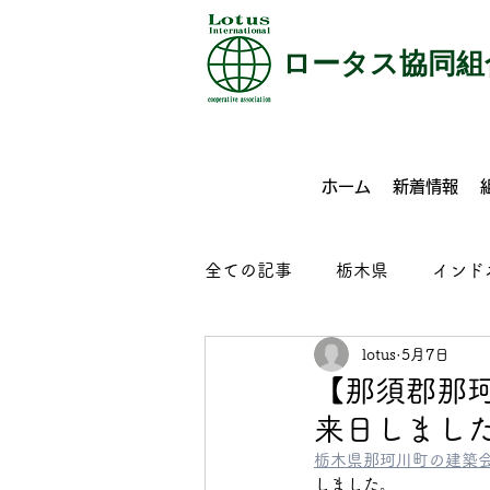
​ロータス協同組
ホーム
新着情報
全ての記事
栃木県
インド
lotus
5月7日
特定技能
介護
外食
【那須郡那
来日しまし
コンクリート製品製造
ビ
栃木県那珂川町の建築
しました。