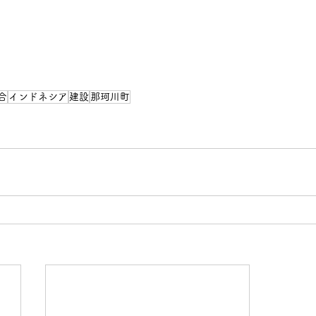
合
インドネシア
建設
那珂川町