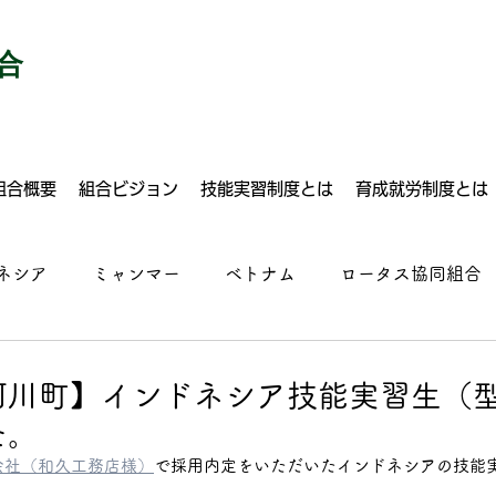
合
組合概要
組合ビジョン
技能実習制度とは
育成就労制度とは
ネシア
ミャンマー
ベトナム
ロータス協同組合
建設
自動車整備
塗装
溶接
ドライバー
珂川町】インドネシア技能実習生（
た。
ルクリーニング
運送業
建設
食品加工
施設
会社
（和久工務店様）
で採用内定をいただいたインドネシアの技能