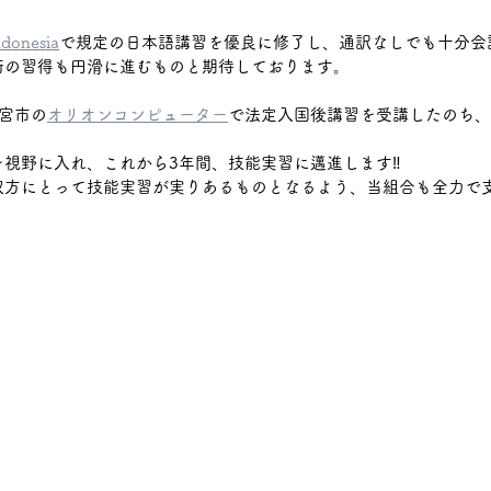
donesia
上三川
で規定の日本語講習を優良に修了し、通訳なしでも十分会
宇都宮市
那須塩原市
木材加工
術の習得も円滑に進むものと期待しております。
宮市の
オリオンコンピューター
で法定入国後講習を受講したのち、
を視野に入れ、これから3年間、技能実習に邁進します‼
双方にとって技能実習が実りあるものとなるよう、当組合も全力で