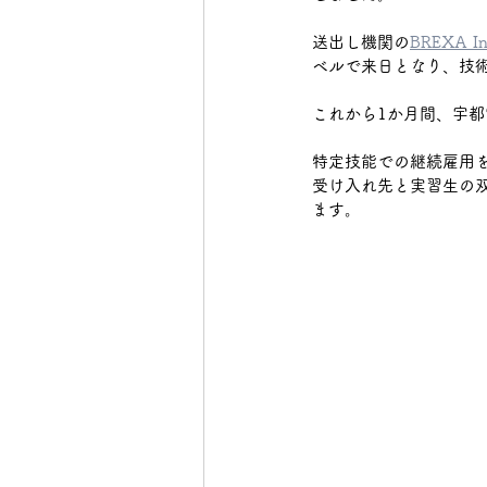
下野市
送出し機関の
真岡市
BREXA In
日光
ベルで来日となり、技
これから1か月間、宇都
大田原市
特定技能での継続雇用
受け入れ先と実習生の
ます。