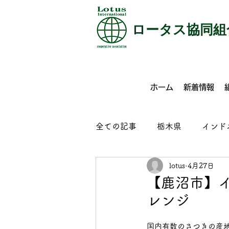
​ロータス協同組
ホーム
新着情報
全ての記事
栃木県
インド
lotus
4月27日
特定技能
介護
外食
【鹿沼市】
レンジ
コンクリート製品製造
ビ
国内有数のさつきの産