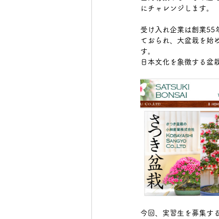
にチャレンジします。
下野市
真岡市
日光
受け入れ企業は
創業55
ておられ、大盆栽を始め
す。
大田原市
日本文化を象徴する盆
今回、実習生を募集す