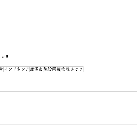
い‼
合
インドネシア
鹿沼市
施設園芸
盆栽
さつき