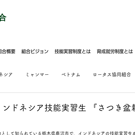
合
組合概要
組合ビジョン
技能実習制度とは
育成就労制度とは
ネシア
ミャンマー
ベトナム
ロータス協同組合
建設
自動車整備
塗装
溶接
ドライバー
インドネシア技能実習生 『さつき盆
ルクリーニング
運送業
建設
食品加工
施設
地として知られている栃木県鹿沼市で、インドネシアの技能実習生