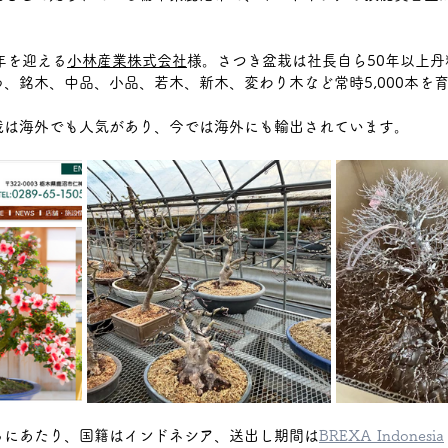
　
上三川
宇都宮市
那須塩原市
木材加工
年を迎える
小林産業株式会社
様。さつき盆栽は社長自ら50年以上
、銘木、中品、小品、若木、新木、変わり木など常時5,000本を
栽は海外でも人気があり、今では海外にも輸出されています。
るにあたり、国籍はインドネシア、送出し期間は
BREXA Indonesia