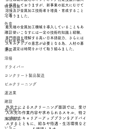
を採用しておりますが、新事業の拡大にむけて
特定技能
溶接及び金属加工技術者を増員・育成すること
介護
となりました。
外食
最先端の金属加工機械を導入していることもあ
建設
り、使いこなすには一定の技術的知識と経験、
専門用語を理解する高い日本語能力、さらには
自動車整備
スキルアップの意思が必要となる為、人材の募
集・選定は時間をかけて取り組みました。
塗装
溶接
ドライバー
コンクリート製品製造
ビルクリーニング
運送業
建設
外労士によるスクリーニング面談では、受け
食品加工
入れ先の作業内容や求められるスキル、特２
に向けたキャリアーアッププランをアドバイ
施設園芸
スするとともに、給与や待遇・生活環境など
いちご