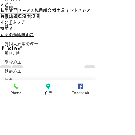
タグ：
基礎
技能実習
ロータス協同組合
栃木県
インドネシア
特定技能
鹿沼市
溶接
鉄鋼
インドネシア
鉄工
栃木県
ロータス協同組合
非加熱水産加工
外国人雇用労務士
那珂川町
型枠施工
鉄筋施工
惣菜
すべて表示
最新記事
とび
Phone
住所
Facebook
在留資格
手数料
手数料引き上げ
在留資格
在留手続