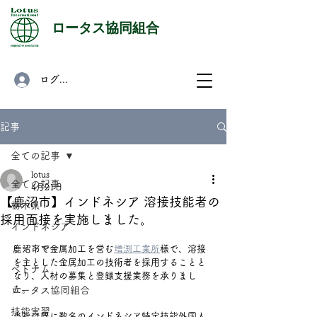
​ロータス協同組合
ログイン
記事
全ての記事
lotus
全ての記事
4月21日
【鹿沼市】インドネシア 溶接技能者の
栃木県
採用面接を実施しました。
インドネシア
ミャンマー
鹿沼市で金属加工を営む
増渕工業所
様で、溶接
を主とした金属加工の技術者を採用することと
ベトナム
なり、人材の募集と登録支援業務を承りまし
た。
ロータス協同組合
技能実習
当社は既に数名のインドネシア特定技能外国人