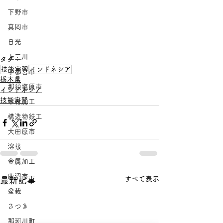
下野市
真岡市
日光
上三川
タグ：
技能実習
インドネシア
宇都宮市
栃木県
那須塩原市
インドネシア
技能実習
木材加工
構造物鉄工
大田原市
溶接
金属加工
鹿沼市
すべて表示
最新記事
盆栽
さつき
那珂川町