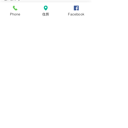
基礎
Phone
住所
Facebook
鉄鋼
鉄工
非加熱水産加工
外国人雇用労務士
那珂川町
型枠施工
鉄筋施工
惣菜
とび
コメント
在留資格
手数料
手数料引き上げ
コメントを追加…
【宇都宮市】技能実習生
【栃木市】ミャ
在留資格
最後の採用面接を実施し
護 技能実習生 
在留手続