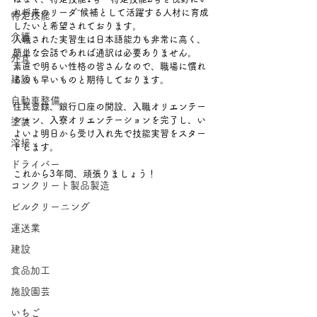
れ将来のリーダ⁻候補として活躍する人材に育成
特定技能
したいと希望されております。
介護
入職された実習生は日本語能力も非常に高く、
簡単な会話であれば通訳は必要ありません。
外食
素直で明るい性格の皆さんなので、職場に慣れ
建設
るのも早いものと期待しております。　
自動車整備
住民登録、銀行口座の開設、入職オリエンテー
ション、入寮オリエンテーションを完了し、い
塗装
よいよ明日から受け入れ先で技能実習をスター
溶接
トします。　
ドライバー
これから3年間、頑張りましょう！
コンクリート製品製造
ビルクリーニング
運送業
建設
食品加工
施設園芸
いちご