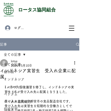
​ロータス協同組合
ログイン
記事
全ての記事
lotus
全ての記事
2024年5月10日
インドネシア実習生 受入れ企業に配
栃木県
属。
インドネシア
ミャンマー
1ヶ月の入国後講習を修了し、インドネシアの実
習生 6名が受け入れ先に配属となりました。
ベトナム
受け入れ企業は宇都宮市の食品製造会社です。
ロータス協同組合
受け入れ先は実習生を短期的な労働力としてで
技能実習
はなく、特定技能1号・特定技能2号を視野にい