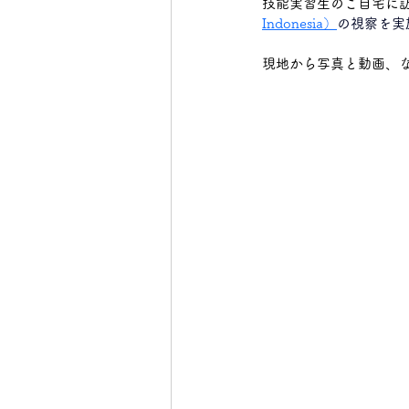
技能実習生のご自宅に
Indonesia
）
の視察を実
下野市
真岡市
日光
現地から写真と動画、
大田原市