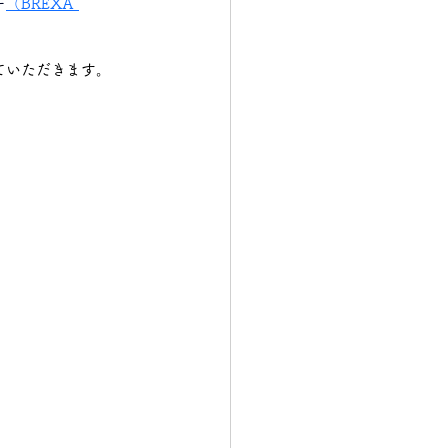
ー
（BREXA 
構造物鉄工
ていただきます。