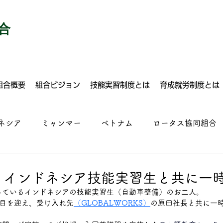
合
組合概要
組合ビジョン
技能実習制度とは
育成就労制度とは
ネシア
ミャンマー
ベトナム
ロータス協同組合
建設
自動車整備
塗装
溶接
ドライバー
】インドネシア技能実習生と共に一
っているインドネシアの技能実習生（自動車整備）のお二人。
ルクリーニング
運送業
建設
食品加工
施設
節目を迎え、受け入れ先
（GLOBALWORKS）
の原田社長と共に一