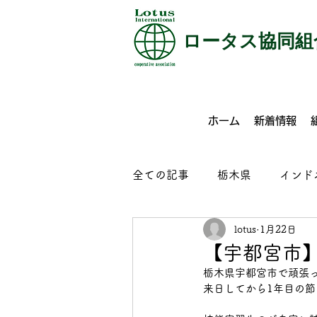
​ロータス協同組
ホーム
新着情報
全ての記事
栃木県
インド
lotus
1月22日
特定技能
介護
外食
【宇都宮市
栃木県宇都宮市で頑張
コンクリート製品製造
ビ
来日してから1年目の