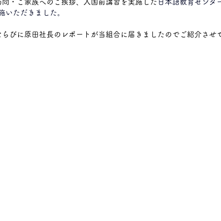
訪問・ご家族へのご挨拶、入国前講習を実施した
日本語教育センタ
施いただきました。　
上三川
宇都宮市
那須塩原市
木材加工
ならびに原田社長のレポートが当組合に届きましたのでご紹介させ