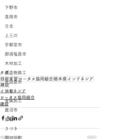
下野市
真岡市
日光
上三川
宇都宮市
那須塩原市
木材加工
構造物鉄工
タグ：
技能実習
ロータス協同組合
栃木県
インドネシア
大田原市
建設
インドネシア
溶接
ロータス協同組合
金属加工
建設
鹿沼市
盆栽
さつき
那珂川町