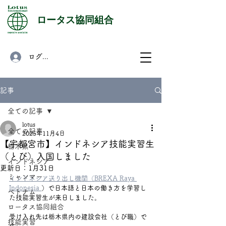
​ロータス協同組合
ログイン
記事
全ての記事
lotus
全ての記事
2025年11月4日
【宇都宮市】インドネシア技能実習生
栃木県
（とび）入国しました
インドネシア
更新日：
1月31日
ミャンマー
インドネシア送り出し機関（BREXA Raya 
Indonesia 
）で日本語と日本の働き方を学習し
ベトナム
た技能実習生が来日しました。　
ロータス協同組合
受け入れ先は栃木県内の建設会社（とび職）で
技能実習