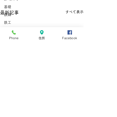
基礎
すべて表示
最新記事
鉄鋼
鉄工
非加熱水産加工
Phone
住所
Facebook
外国人雇用労務士
那珂川町
型枠施工
鉄筋施工
惣菜
とび
在留資格
手数料
手数料引き上げ
在留資格
在留手続