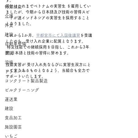
す。
同社はこれまでベトナムの実習生 を雇用してい
特定技能
ましたが、今期から日本語及び技術の習得スピ
介護
ードが速インドネシアの実習生を採用すること
となりました。
外食
建設
これから1か月、
宇都宮市にて入国後講習
を受講
したのち、受け入れ企業に配属となります。
自動車整備
 特定技能での継続採用を目指し、これから3年
塗装
間 日本語と技術の習得に努めます。
溶接
技能実習が 受け入れ先ならびに実習生双方にと
って実りあるものとなるよう、当組合も全力で
ドライバー
サポートいたします。
コンクリート製品製造
ビルクリーニング
運送業
建設
食品加工
施設園芸
いちご