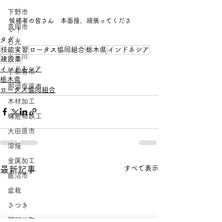
下野市
候補者の皆さん　本面接、頑張ってくださ
真岡市
い！　
タグ：
日光
技能実習
ロータス協同組合
栃木県
インドネシア
上三川
建設業
インドネシア
宇都宮市
栃木県
那須塩原市
ロータス協同組合
木材加工
構造物鉄工
大田原市
溶接
金属加工
すべて表示
最新記事
鹿沼市
盆栽
さつき
那珂川町