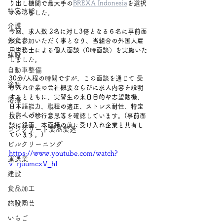
り出し機関で最大手の
BREXA Indonesia
を選択
特定技能
いたしました。
介護
今回、求人数 2名に対し3倍となる６名に事前面
外食
談に参加いただく事となり、当組合の外国人雇
用労務士による個人面談（0時面談）を実施いた
建設
しました。　
自動車整備
30分/人程の時間ですが、この面談を通じて 受
塗装
け入れ企業の会社概要ならびに求人内容を説明
するとともに、実習生の来日目的や志望動機、
溶接
日本語能力、職種の適正、ストレス耐性、特定
ドライバー
技能への移行意思等を確認しています。(事前面
談は録画、本面接の前に受け入れ企業と共有し
コンクリート製品製造
ています。)
ビルクリーニング
https://www.youtube.com/watch?
運送業
v=rjuumcxV_hI
建設
食品加工
施設園芸
いちご