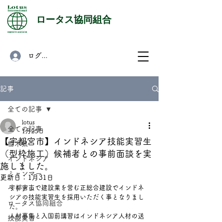
​ロータス協同組合
ログイン
記事
全ての記事
lotus
全ての記事
1月25日
【宇都宮市】インドネシア技能実習生
栃木県
（型枠施工）候補者との事前面談を実
インドネシア
施しました。
ミャンマー
更新日：
1月31日
宇都宮市で建設業を営む正総合建設でインドネ
ベトナム
シアの技能実習生を採用いただく事となりまし
ロータス協同組合
た。
人材募集と入国前講習はインドネシア人材の送
技能実習