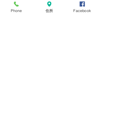
基礎
Phone
住所
Facebook
鉄鋼
鉄工
非加熱水産加工
外国人雇用労務士
那珂川町
型枠施工
鉄筋施工
惣菜
とび
コメント
在留資格
手数料
コメントを追加…
手数料引き上げ
【宇都宮市】技能実習生
【栃木市】ミャ
在留資格
最後の採用面接を実施し
護 技能実習生 
在留手続