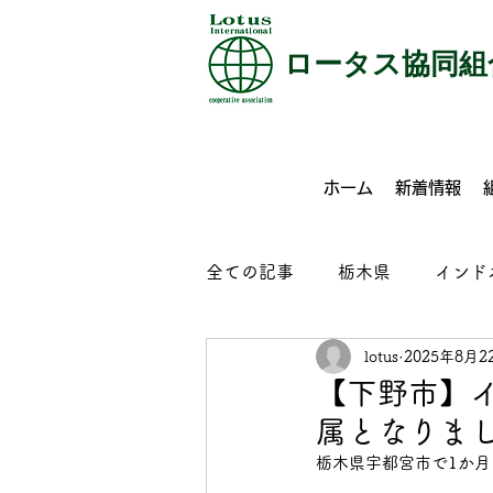
​ロータス協同組
ホーム
新着情報
全ての記事
栃木県
インド
lotus
2025年8月2
特定技能
介護
外食
【下野市】
属となりま
コンクリート製品製造
ビ
栃木県宇都宮市で1か