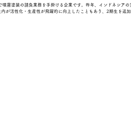
で噴霧塗装の請負業務を手掛ける企業です。昨年、インドネシアの
社内が活性化・生産性が飛躍的に向上したこともあり、2期生を追
上三川
宇都宮市
那須塩原市
木材加工