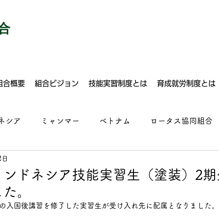
合
組合概要
組合ビジョン
技能実習制度とは
育成就労制度とは
ネシア
ミャンマー
ベトナム
ロータス協同組合
2日
建設
自動車整備
塗装
溶接
ドライバー
インドネシア技能実習生（塗装）2期
した。
ルクリーニング
運送業
建設
食品加工
施設
月の入国後講習を修了した実習生が受け入れ先に配属となりました。