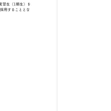
実習生（1期生）を
加採用することとな
構造物鉄工