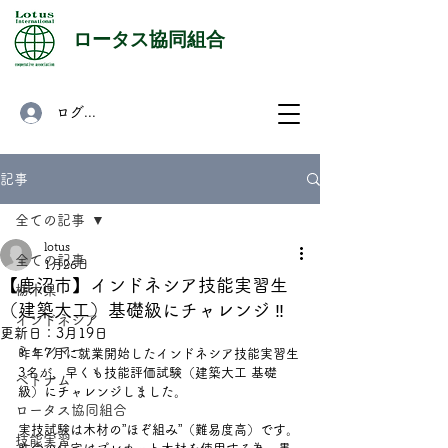
​ロータス協同組合
ログイン
記事
全ての記事
lotus
全ての記事
1月26日
【鹿沼市】インドネシア技能実習生
栃木県
（建築大工）基礎級にチャレンジ ‼
インドネシア
更新日：
3月19日
ミャンマー
昨年7月に就業開始したインドネシア技能実習生
3名が、早くも技能評価試験（建築大工 基礎
ベトナム
級）にチャレンジしました。
ロータス協同組合
実技試験は木材の”ほぞ組み”（難易度高）です。
技能実習