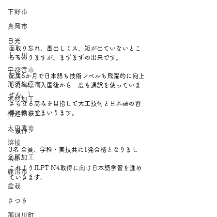
下野市
真岡市
日光
面取り忘れ、墨出しミス、矩が出ていないとこ
上三川
ろもありますが、まずまずの出来です。
宇都宮市
配属6か月で日本語も技術レベルも飛躍的に向上
那須塩原市
した3人。(入国後から一度も通訳を使っていま
せん。）
木材加工
さらなる高みを目指して大工技術と日本語の習
得に励んでまいります。
構造物鉄工
大田原市
＜追伸＞
溶接
3名 全員、学科・実技共に1発合格となりまし
金属加工
た‼
これよりJLPT N4取得に向け日本語学習を進め
鹿沼市
ていきます。
盆栽
さつき
那珂川町