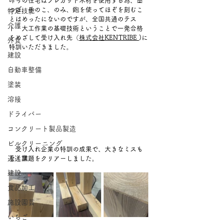
昨今の住宅はプレカット木材を使用する為、墨
つぼ、手のこ、のみ、鉋を使ってほぞを刻むこ
特定技能
とはめったにないのですが、全国共通のテス
介護
ト・大工作業の基礎技術ということで一発合格
をめざして受け入れ先（
株式会社KENTRIBE 
)に
外食
特訓いただきました。　
建設
自動車整備
塗装
溶接
ドライバー
コンクリート製品製造
ビルクリーニング
　受け入れ企業の特訓の成果で、大きなミスも
運送業
なく課題をクリアーしました。
建設
食品加工
施設園芸
いちご