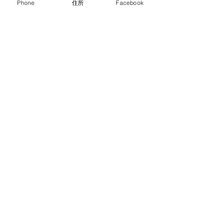
Phone
住所
Facebook
手数料引き上げ
すべて表示
最新記事
栃木市
育成就労制度
技能実習
コメント