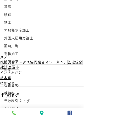
基礎
鉄鋼
鉄工
非加熱水産加工
外国人雇用労務士
那珂川町
型枠施工
タグ：
鉄筋施工
技能実習
ロータス協同組合
インドネシア
監理組合
建設
鹿沼市
惣菜
インドネシア
とび
栃木県
技能実習
在留資格
手数料
手数料引き上げ
在留資格
在留手続