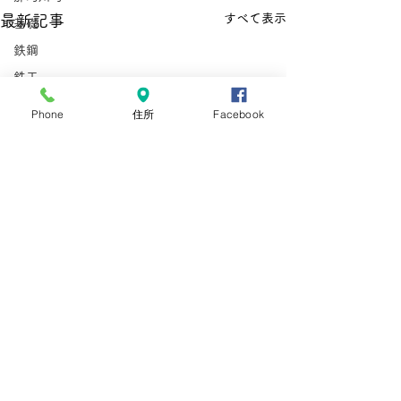
すべて表示
最新記事
基礎
鉄鋼
鉄工
非加熱水産加工
Phone
住所
Facebook
外国人雇用労務士
那珂川町
型枠施工
鉄筋施工
惣菜
とび
在留資格
手数料
手数料引き上げ
在留資格
コメント
在留手続