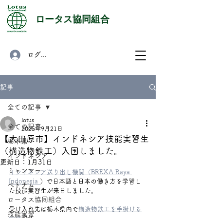
​ロータス協同組合
ログイン
記事
全ての記事
lotus
全ての記事
2025年9月21日
【大田原市】インドネシア技能実習生
栃木県
（構造物鉄工）入国しました。
インドネシア
更新日：
1月31日
ミャンマー
インドネシア送り出し機関（BREXA Raya 
Indonesia 
）で日本語と日本の働き方を学習し
ベトナム
た技能実習生が来日しました。　 
ロータス協同組合
受け入れ先は栃木県内で
構造物鉄工を手掛ける
技能実習