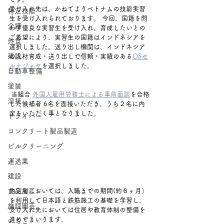
受け入れ先は、かねてよりベトナムの技能実習
特定技能
生を受け入れられております。
 今回、国籍を問
介護
わず優良な実習生を受け入れ、育成したいとの
ご希望により、
実習生の国籍はインドネシアを
外食
選択しました。送り出し機関は、インドネシア
建設
の人材育成・送り出しで信頼・実績のある
OSセ
ルナジャヤ
を選択しました。
自動車整備
塗装
 当組合 
外国人雇用労務士による事前面談
を合格
溶接
した候補者 6名を面接いただき、うち２名に内
定をいただく事となりました。
ドライバー
コンクリート製品製造
ビルクリーニング
運送業
建設
内定者においては、入職までの期間(約６ヶ月）
食品加工
を利用して日本語と鉄筋施工の基礎を学習し、
施設園芸
受け入れ先においては住居や教育体制の整備を
進めてまいります。 
いちご