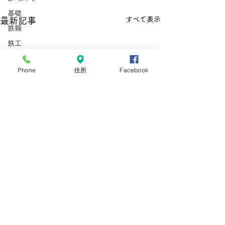
基礎
すべて表示
最新記事
鉄鋼
鉄工
非加熱水産加工
Phone
住所
Facebook
外国人雇用労務士
那珂川町
型枠施工
鉄筋施工
惣菜
とび
在留資格
手数料
手数料引き上げ
在留資格
在留手続