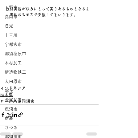
下野市
技能実習が双方にとって実りあるものとなるよ
う当組合も全力で支援してまいります。
真岡市
日光
上三川
宇都宮市
那須塩原市
木材加工
構造物鉄工
大田原市
インドネシア
溶接
栃木県
金属加工
ロータス協同組合
鹿沼市
盆栽
さつき
那珂川町