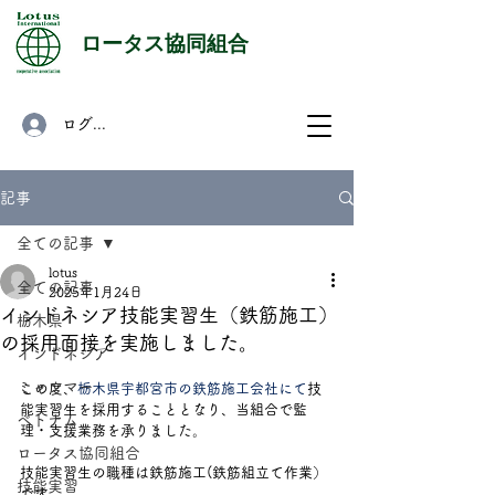
​ロータス協同組合
ログイン
記事
全ての記事
lotus
全ての記事
2025年1月24日
インドネシア技能実習生（鉄筋施工）
栃木県
の採用面接を実施しました。
インドネシア
ミャンマー
この度、
栃木県宇都宮市の鉄筋施工会社
にて
技
能実習生を採用することとなり、当組合で監
ベトナム
理・支援業務を承りました。
ロータス協同組合
技能実習生の職種は鉄筋施工(鉄筋組立て作業）
技能実習
です。