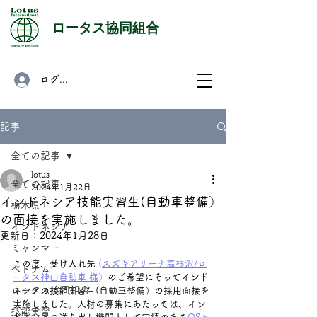
​ロータス協同組合
ログイン
記事
全ての記事
lotus
全ての記事
2024年1月22日
インドネシア技能実習生(自動車整備）
栃木県
の面接を実施しました。
インドネシア
更新日：
2024年1月28日
ミャンマー
この度、受け入れ先 
(
スズキアリーナ高根沢/ロ
ベトナム
ータス神山自動車
 様
）
のご希望にそってインド
ロータス協同組合
ネシアの技能実習生(自動車整備）の採用面接を
実施しました。人材の募集にあたっては、イン
技能実習