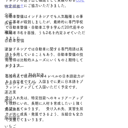
ドネシアの送り出し機関として実績のある
OSセ
レナジャヤ
にご協力いただきました。
特定技能
介護
自動車整備はインドネシアでも人気職種との事
で応募者が殺到しましたが、最終的に専門学校
外食
で自動車整備・自動車工学を学んだ20代前半の
建設
候補者 8名を面接、うち2名を内定させていただ
きました。 
自動車整備
塗装
インドネシアでは自動車に関する専門用語は英
語を多用していることもあり、自動車整備の技
溶接
術習得は比較的スムーズにいくものと期待して
おります。
ドライバー
コンクリート製品製造
面接時点で既にN5～N４レベルの日本語能力が
ある内定者ですが、入国までに更に日本語をブ
ビルクリーニング
ラッシュアップして入国いただく予定です。　
運送業
受け入れ先は、特定技能へのキャリアーアップ
建設
を視野にいれ、長期に人材を育成したいと強く
希望されております。　受け入れ先、実習生双
食品加工
方が共に成長・発展できるよう、当組合も全力
施設園芸
で支援してまいります。
いちご