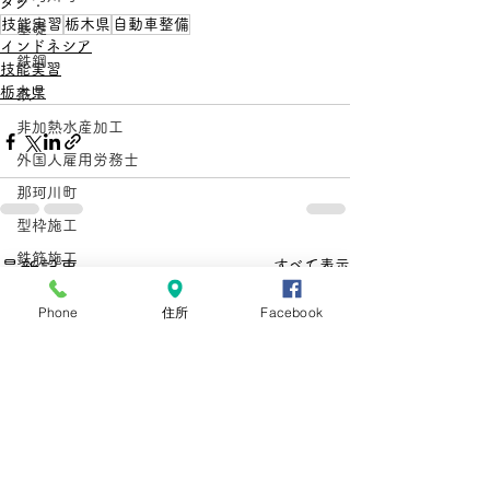
タグ：
技能実習
栃木県
自動車整備
基礎
インドネシア
鉄鋼
技能実習
栃木県
鉄工
非加熱水産加工
外国人雇用労務士
那珂川町
型枠施工
鉄筋施工
すべて表示
最新記事
惣菜
Phone
住所
Facebook
とび
在留資格
手数料
手数料引き上げ
在留資格
在留手続