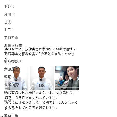
下野市
真岡市
日光
上三川
宇都宮市
那須塩原市
当組合では、技能実習に参加する動機や適性を
木材加工
知る為に応募者全員と0次面談を実施していま
す。
構造物鉄工
大田原市
溶接
金属加工
鹿沼市
面接時点の日本語能力より、本人の意気込み、
適正、将来性を重要視しています。
盆栽
面接では通訳を介して、候補者1人 1人とじっく
り会話をして内定者を選定します。　　
さつき
那珂川町