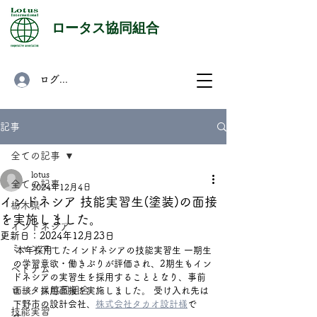
​ロータス協同組合
ログイン
記事
全ての記事
lotus
全ての記事
2024年12月4日
インドネシア 技能実習生(塗装)の面接
栃木県
を実施しました。
インドネシア
更新日：
2024年12月23日
ミャンマー
 本年採用したインドネシアの技能実習生 一期生
の学習意欲・働きぶりが評価され、2期生もイン
ベトナム
ドネシアの実習生を採用することとなり、事前
ロータス協同組合
面談・採用面接を実施しました。 受け入れ先は
下野市の設計会社、
株式会社タカオ設計様
で
技能実習