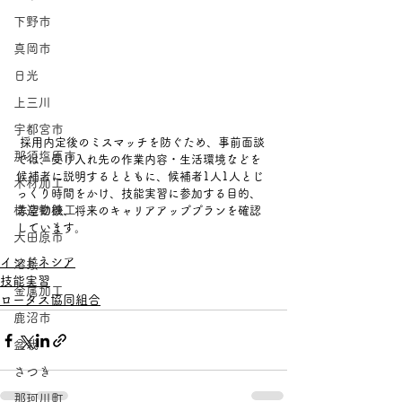
下野市
真岡市
日光
上三川
宇都宮市
 採用内定後のミスマッチを防ぐため、事前面談
那須塩原市
では、受け入れ先の作業内容・生活環境などを
候補者に説明するとともに、候補者1人1人とじ
木材加工
っくり時間をかけ、技能実習に参加する目的、
構造物鉄工
志望動機、将来のキャリアアッププランを確認
しています。
大田原市
インドネシア
溶接
技能実習
金属加工
ロータス協同組合
鹿沼市
盆栽
さつき
那珂川町