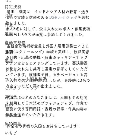
す。　
特定技能
 送出し機関は、インドネシア人材の教育・送り
介護
出しで実績と信頼のある
OSセルナジャヤ
を選択
致しました。
外食
求人3名に対して、受け入れ先の求人・募集要項
建設
に該当した9名が面接に参加してくれました。　
自動車整備
 当組合は候補者全員と外国人雇用労務士による
塗装
事前(スクリーニング）面談を実施し、技能実習
の目的・応募の動機・将来のキャリアーアップ
溶接
プランなどをヒアリングしています。面談動画
は受け入れ先と共有し選定の参考としていただ
ドライバー
いています。候補者全員、モチベーションも高
コンクリート製品製造
い人材で選定は難航しましたが、最終的に3名の
内定をいただく事が出来ました。
ビルクリーニング
運送業
 内定した3名のみなさまには、入国までの期間
を利用して日本語のブラッシュアップ、作業で
建設
頻繁に使う専門用語・表現の習得・作業内容の
理解を進めていただきます。
食品加工
施設園芸
 内定者の皆様の入国をお待ちしています！
いちご