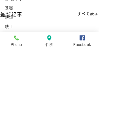
基礎
すべて表示
最新記事
鉄鋼
鉄工
非加熱水産加工
Phone
住所
Facebook
外国人雇用労務士
那珂川町
型枠施工
鉄筋施工
惣菜
とび
在留資格
手数料
手数料引き上げ
在留資格
在留手続