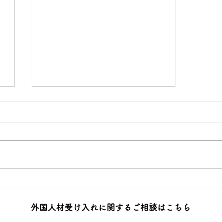
【宇都宮市】技能実習生 最後
の採用面接を実施しました
​外国人材受け入れに関するご相談はこちら