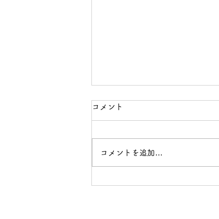
コメント
コメントを追加…
【宇都宮市】インドネシア技
能実習生、建設機械施工 技