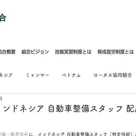
合
組合概要
組合ビジョン
技能実習制度とは
育成就労制度とは
ネシア
ミャンマー
ベトナム
ロータス協同組合
日
建設
自動車整備
塗装
溶接
ドライバー
ンドネシア 自動車整備スタッフ 
ルクリーニング
運送業
建設
食品加工
施設
整備・販売会社
に、インドネシア 自動車整備スタッフ（特定技能）