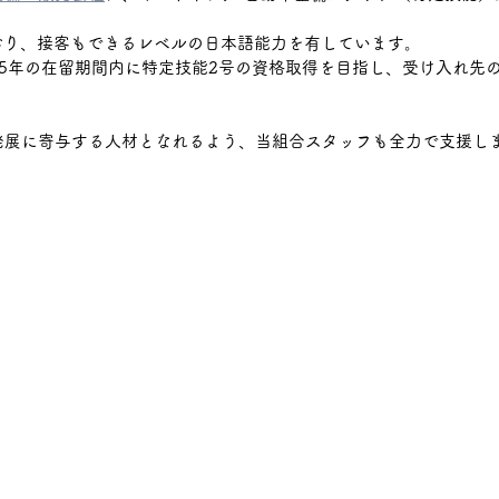
おり、接客もできるレベルの日本語能力を有しています。
上三川
宇都宮市
那須塩原市
木材加工
る5年の在留期間内に特定技能2号の資格取得を目指し、受け入れ先
。
発展に寄与する人材となれるよう、当組合スタッフも全力で支援し