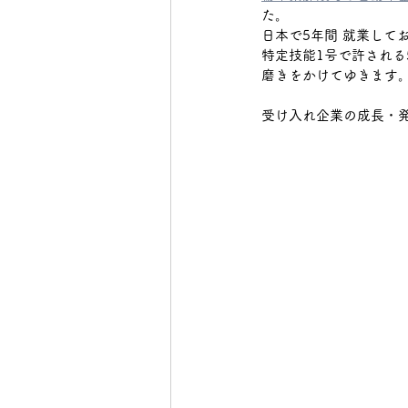
た。
下野市
日本で5年間 就業して
真岡市
日光
特定技能1号で許され
磨きをかけてゆきます
大田原市
受け入れ企業の成長・