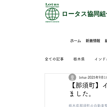
​ロータス協同組
ホーム
新着情報
全ての記事
栃木県
インド
lotus
2025年9月1
特定技能
介護
外食
【那須町】イ
ました。
コンクリート製品製造
ビ
栃木県那須町の自動車