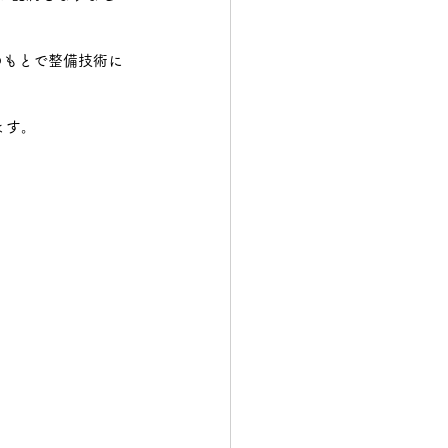
構造物鉄工
のもとで整備技術に
ます。　