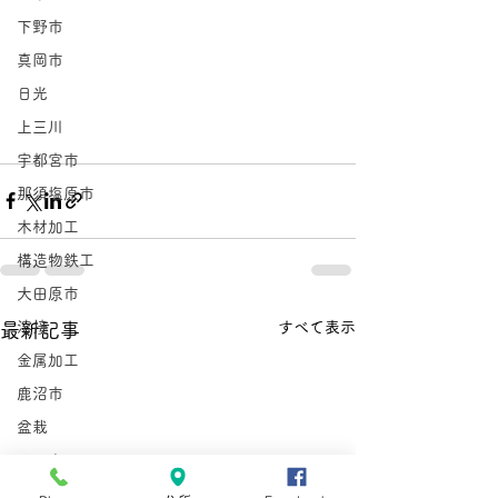
下野市
真岡市
日光
上三川
宇都宮市
那須塩原市
木材加工
構造物鉄工
大田原市
すべて表示
溶接
最新記事
金属加工
鹿沼市
盆栽
さつき
那珂川町