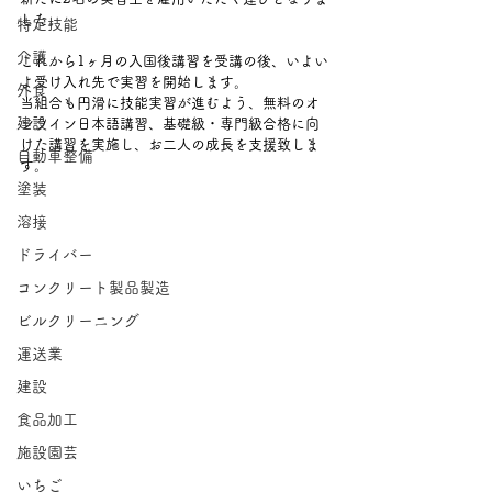
した。
特定技能
介護
これから1ヶ月の入国後講習を受講の後、いよい
よ受け入れ先で実習を開始します。
外食
当組合も円滑に技能実習が進むよう、無料のオ
建設
ンライン日本語講習、基礎級・専門級合格に向
けた講習を実施し、お二人の成長を支援致しま
自動車整備
す。
塗装
溶接
ドライバー
コンクリート製品製造
ビルクリーニング
運送業
建設
食品加工
施設園芸
いちご