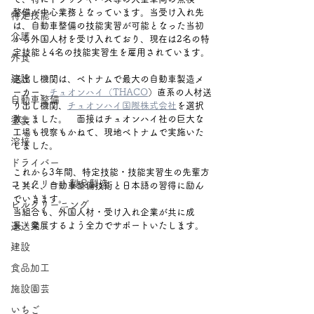
整備が中心業務となっています。当受け入れ先
特定技能
は、自動車整備の技能実習が可能となった当初
介護
から外国人材を受け入れており、現在は2名の特
定技能と4名の技能実習生を雇用されています。
外食
建設
送出し機関は、ベトナムで最大の自動車製造メ
ーカー、
チュオンハイ（THACO
）直系の人材送
自動車整備
り出し機関、
チュオンハイ国際株式会社
を選択
致しました。　面接はチュオンハイ社の巨大な
塗装
工場も視察もかねて、現地ベトナムで実施いた
溶接
しました。
ドライバー
これから3年間、特定技能・技能実習生の先輩方
コンクリート製品製造
と共に、自動車整備技術と日本語の習得に励ん
でいきます。
ビルクリーニング
当組合も、外国人材・受け入れ企業が共に成
運送業
長・発展するよう全力でサポートいたします。
建設
食品加工
施設園芸
いちご