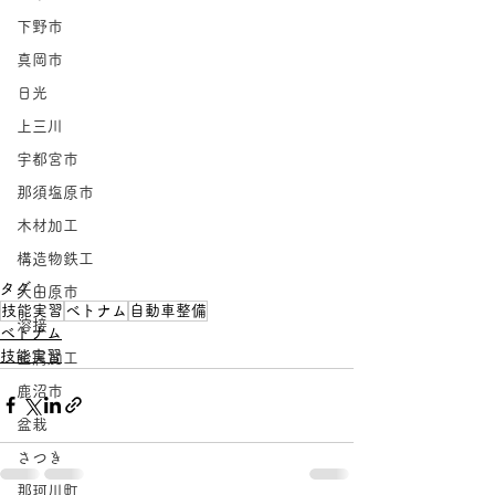
下野市
真岡市
日光
上三川
宇都宮市
那須塩原市
木材加工
構造物鉄工
タグ：
大田原市
技能実習
ベトナム
自動車整備
溶接
ベトナム
技能実習
金属加工
鹿沼市
盆栽
さつき
那珂川町