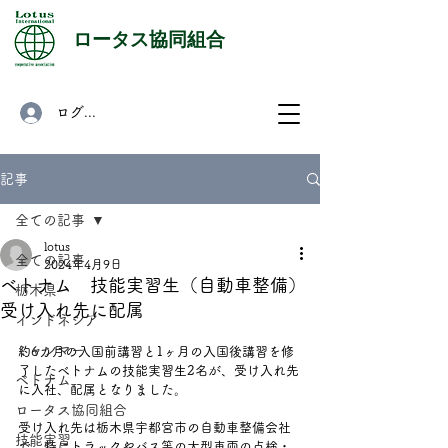
​ロータス協同組合
ログイン
記事
全ての記事
lotus
全ての記事
2024年4月9日
ベトナム 技能実習生（自動車整備）
栃木県
受け入れ先に配属
インドネシア
ミャンマー
約6カ月の入国前講習と1ヶ月の入国後講習を修
了したベトナムの技能実習生2名が、受け入れ先
ベトナム
に入社、配属となりました。
ロータス協同組合
受け入れ先は栃木県宇都宮市の自動車整備会社
技能実習
で、特にトラックやバス等の大型車両の点検・