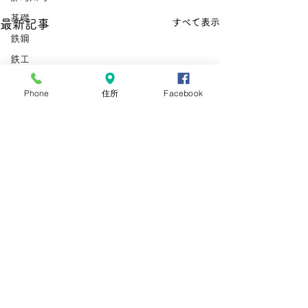
基礎
すべて表示
最新記事
鉄鋼
鉄工
非加熱水産加工
Phone
住所
Facebook
外国人雇用労務士
那珂川町
型枠施工
鉄筋施工
惣菜
とび
在留資格
手数料
手数料引き上げ
在留資格
コメント
在留手続