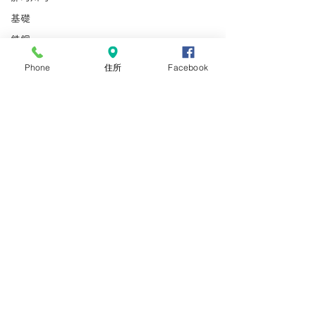
基礎
鉄鋼
鉄工
Phone
住所
Facebook
非加熱水産加工
外国人雇用労務士
那珂川町
型枠施工
鉄筋施工
惣菜
とび
在留資格
手数料
手数料引き上げ
コメント
在留資格
在留手続