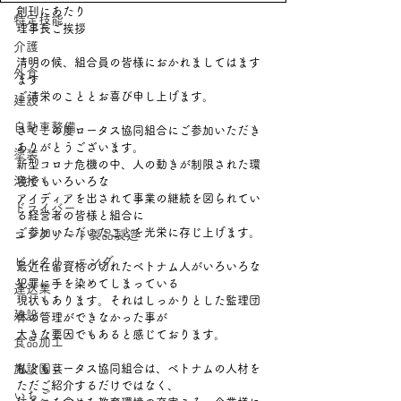
創刊にあたり
特定技能
理事長ご挨拶
介護
清明の候、組合員の皆様におかれましてはます
外食
ます
ご清栄のこととお喜び申し上げます。
建設
自動車整備
さてこの度ロータス協同組合にご参加いただき
ありがとうございます。
塗装
新型コロナ危機の中、人の動きが制限された環
溶接
境でもいろいろな
アイディアを出されて事業の継続を図られてい
ドライバー
る経営者の皆様と組合に
ご参加いただいたことを光栄に存じ上げます。
コンクリート製品製造
ビルクリーニング
最近在留資格の切れたベトナム人がいろいろな
犯罪に手を染めてしまっている
運送業
現状もあります。それはしっかりとした監理団
建設
体の管理ができなかった事が
大きな要因でもあると感じております。
食品加工
施設園芸
私どもロータス協同組合は、ベトナムの人材を
ただご紹介するだけではなく、
いちご