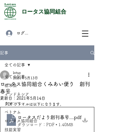
​ロータス協同組合
ログイン
記事
全ての記事
lotus
全ての記事
2021年5月13日
ロータス協同組合くみあい便り 創刊
栃木県
春号
インドネシア
更新日：
2021年5月14日
ミャンマー
PDF ファイルは以下になります。
ベトナム
ロータスだより創刊春号 リリース版 (FINAL)・読
.pdf
ロータス協同組合
ダウンロード：PDF • 1.40MB
技能実習