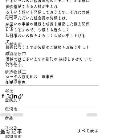
住まいを含めた教育環境の充実こそ、企業様に
長く貢献できる人材が生まれ
下野市
るという想いを発信しております。それに共感
真岡市
していただいた組合員の皆様とは、
お互いの事業の継続と成長を目指した協力関係
日光
にありますので、今後とも幾久しく
上三川
お付き合いの程をよろしくお願い申し上げま
す。
宇都宮市
最後になりますが皆様のご健勝をお祈り申し上
げ、
那須塩原市
僭越ではございますが創刊の 挨拶とさせて いた
木材加工
だきます。
構造物鉄工
ロータス協同組合　理事長
大田原市
山田　剛志
溶接
金属加工
鹿沼市
盆栽
さつき
すべて表示
最新記事
那珂川町