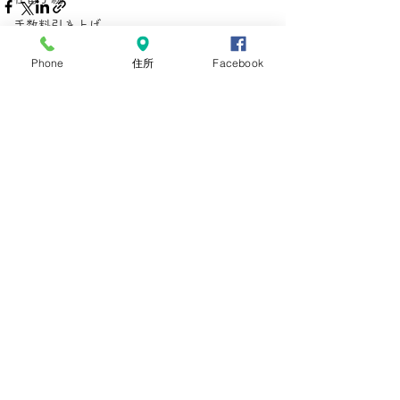
手数料引き上げ
栃木市
Phone
住所
Facebook
育成就労制度
技能実習
すべて表示
最新記事