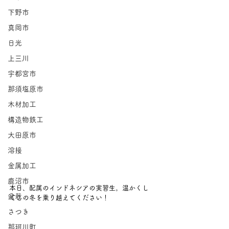
下野市
真岡市
日光
上三川
宇都宮市
那須塩原市
木材加工
構造物鉄工
大田原市
溶接
金属加工
鹿沼市
本日、配属のインドネシアの実習生。温かくし
盆栽
てこの冬を乗り越えてください！
さつき
那珂川町