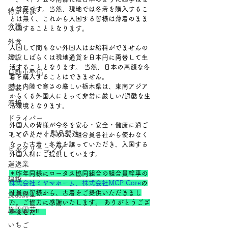
く常夏です。当然、現地では冬着を購入するこ
特定技能
とは無く、これから入国する皆様は薄着のまま
介護
入国することとなります。
外食
入国して間もない外国人はお給料がでませんの
建設
で、しばらくは現地通貨を日本円に両替して生
活することとなります。 当然、日本の高額な冬
自動車整備
着を購入することはできません。 　
特に内陸で寒さの厳しい栃木県は、東南アジア
塗装
からくる外国人にとって非常に厳しい/過酷な生
溶接
活環境となります。
ドライバー
外国人の皆様が今冬を安心・安全・健康に過ご
コンクリート製品製造
していただくために、組合員各社から使わなく
なった古着・冬着を譲っていただき、入国する
ビルクリーニング
外国人材にご提供しています。
運送業
＊昨年同様にロータス協同組合の組合員幹事の
建設
株式会社ミヤマホーム、株式会社MCP Core
の
社員の皆様から、古着をご提供いただきまし
食品加工
た。ご協力に感謝いたします。 ありがとうござ
施設園芸
いました‼　
いちご