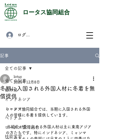
​ロータス協同組合
ログイン
記事
全ての記事
lotus
全ての記事
2025年12月8日
冬期に入国される外国人材に冬着を無
栃木県
償提供
インドネシア
ミャンマー
ロータス協同組合では、当期に入国される外国
人の皆様に冬着を提供しています。
ベトナム
 当組合が受け入れる外国人材は主に東南アジア
ロータス協同組合
の方たちです。特にインドネシア、ミャンマ
技能実習
ー、ベトナムの南部には日本のように四季はな