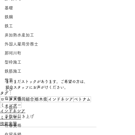
基礎
鉄鋼
鉄工
非加熱水産加工
外国人雇用労務士
那珂川町
型枠施工
鉄筋施工
惣菜
まだまだストックがあります。ご希望の方は、
組合スタッフにお声がけください。
とび
タグ：
在留資格
ロータス協同組合
栃木県
インドネシア
ベトナム
ミャンマー
手数料
インドネシア
手数料引き上げ
ミャンマー
技能実習
在留資格
在留手続