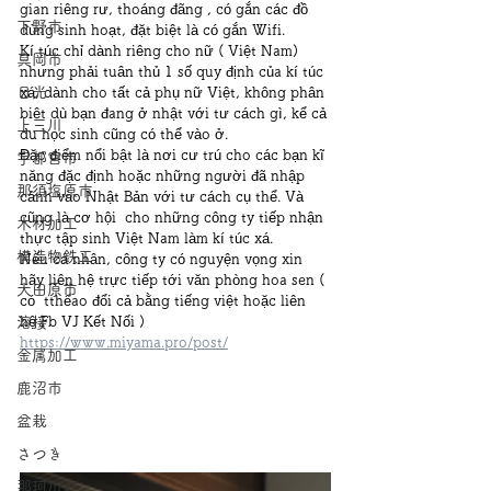
gian riêng rư, thoáng đãng , có gắn các đồ 
下野市
dùng sinh hoạt, đặt biệt là có gắn Wifi.
Kí túc chỉ dành riêng cho nữ ( Việt Nam) 
真岡市
nhưng phải tuân thủ 1 số quy định của kí túc 
日光
xá, dành cho tất cả phụ nữ Việt, không phân 
biệt dù bạn đang ở nhật với tư cách gì, kể cả 
上三川
du học sinh cũng có thể vào ở.
Đặc điểm nổi bật là nơi cư trú cho các bạn kĩ 
宇都宮市
năng đặc định hoặc những người đã nhập 
那須塩原市
cảnh vào Nhật Bản với tư cách cụ thể. Và 
cũng là cơ hội  cho những công ty tiếp nhận 
木材加工
thực tập sinh Việt Nam làm kí túc xá.
構造物鉄工
Nếu cá nhân, công ty có nguyện vọng xin 
hãy liên hệ trực tiếp tới văn phòng hoa sen ( 
大田原市
có  tthểao đổi cả bằng tiếng việt hoặc liên  
溶接
hệ Fb VJ Kết Nối )
https://www.miyama.pro/post/
金属加工
鹿沼市
盆栽
さつき
那珂川町