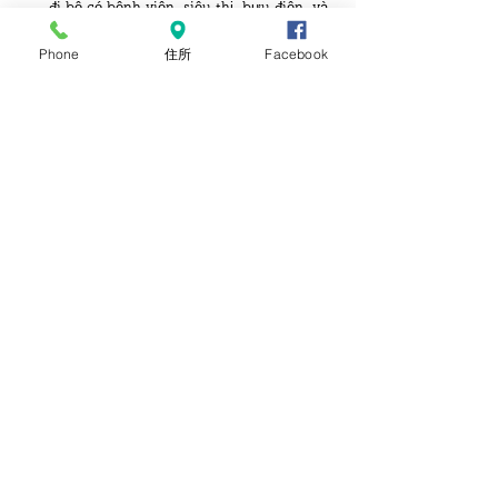
đi bộ có bệnh viện, siêu thị, bưu điện, và 
các cửa hàng ăn uống.
Phone
住所
Facebook
＜お問合わせ＞
　ミヤマホーム　国
際事業部　総務課　
　担当　：　山崎、
リエン(ベトナム語窓
口）
https://www.miyama.pro/post/
　ＴＥＬ：０２８－
６６２－４１１１