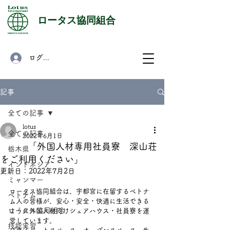
​ロータス協同組合
ログイン
記事
全ての記事
lotus
全ての記事
2022年6月1日
「外国人材専用社員寮 深山荘
栃木県
をご利用ください」
インドネシア
更新日：
2022年7月2日
ミャンマー
ロータス協同組合は、宇都宮に在留するベトナ
ベトナム
ム人の皆様が、安心・安全・快適に生活できる
ロータス協同組合
ように外国人材向けシェアハウス・社員寮を運
営しています。
技能実習