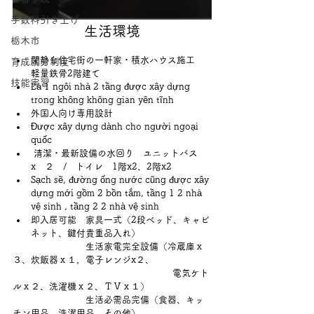
手数料引き上げ
生活環境
栃木市
閑静な住宅街の一軒家・積水ハウス施工　
育成就労制度
軽量鉄骨2階建て
技能実習
Là 1 ngôi nhà 2 tầng được xây dựng 
trong không không gian yên tĩnh
外国人向け専用設計
Được xây dựng dành cho người ngoại 
quốc
 清潔・最新設備の水回り　ユニットバス　
x　２　/　トイレ　1階x2、2階x2
Sạch sẽ, đường ống nước cũng được xây 
dựng mới gồm 2 bồn tắm, tầng 1 2 nhà 
vệ sinh , tầng 2 2 nhà vệ sinh
即入居可能　家具一式（2段ベッド、キャビ
ネット、鍵付貴重品入れ）
                          生活家電完全設備（冷蔵庫ｘ
３、炊飯器ｘ１，電子レンジx２、
                                                         電気ケト 
ルｘ２、洗濯機ｘ２、ＴＶｘ１）
                          生活必需品完備（食器、キッ
チン用品、洗濯用品、その他）