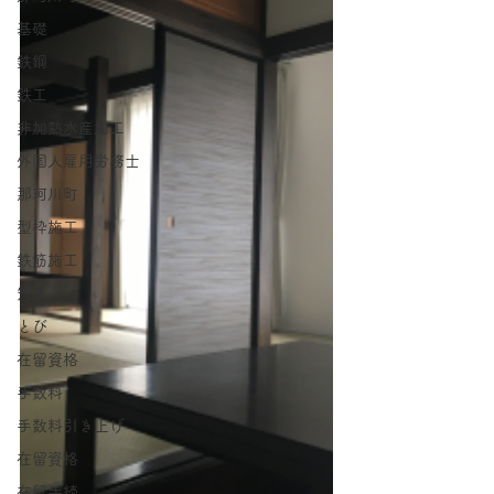
基礎
鉄鋼
鉄工
非加熱水産加工
外国人雇用労務士
那珂川町
型枠施工
鉄筋施工
惣菜
とび
在留資格
手数料
手数料引き上げ
在留資格
在留手続