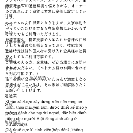
プライベートスペース、オープンスペース、生
活家電・Wifi通信環境も備えながら、オーナー
特定技能
のご厚意により家賃は非常に安価に設定してい
介護
ます。　
ベトナムの女性限定となりますが、入寮規則を
外食
守っていただける方なら在留資格にかかわらず
建設
どなたでもご利用いただけます。
技能実習生、特定技能で入国された皆様の住居
自動車整備
としても最適な仕様となっており、技能実習
塗装
生・特定技能外国人材の受け入れ企業様の社員
寮としてもご利用可能です。　　
溶接
ご興味のある方、企業様、ぜひ当組合にお問い
合わせください。（ベトナム語のお問い合わせ
ドライバー
も対応可能です。）
コンクリート製品製造
注：お問い合わせいただいた時点で満室となる
可能性がございます。その際はご理解賜りたく
ビルクリーニング
お願い申し上げます。
運送業
Kí túc xá được xây dựng trên nền tảng an 
建設
toàn, thỏa mái,yên tâm, được thiết kế theo ý 
tưởng dành cho người ngoài, đặc biệt dành 
食品加工
riêng cho người Việt đang sinh sống ở 
施設園芸
Utsunomiya.
Giá thuê cực kì sinh viên(hấp dẫn) ,không 
いちご