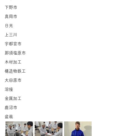
下野市
真岡市
日光
上三川
宇都宮市
那須塩原市
木材加工
構造物鉄工
大田原市
溶接
金属加工
鹿沼市
盆栽
さつき
那珂川町