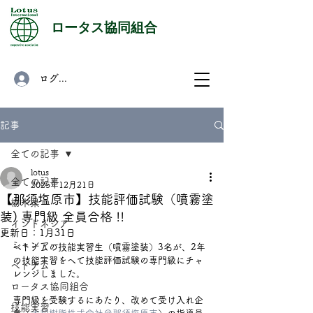
​ロータス協同組合
ログイン
記事
全ての記事
lotus
全ての記事
2025年12月21日
【那須塩原市】技能評価試験（噴霧塗
栃木県
装) 専門級 全員合格 !!
インドネシア
更新日：
1月31日
ミャンマー
ベトナムの技能実習生（噴霧塗装）3名が、2年
の技能実習をへて技能評価試験の専門級にチャ
ベトナム
レンジしました。
ロータス協同組合
専門級を受験するにあたり、改めて受け入れ企
技能実習