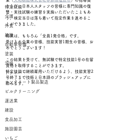
業（
大和樹脂株式会社＠那須塩原市
）の指導員
ならびに日本人スタッフの皆様に専門知識の復
特定技能
讐・実技試験の練習を実施いただいたこともあ
介護
り、検定当日は落ち着いて指定作業を進めるこ
とができました。
外食
建設
結果は、もちろん「全員1発合格」です。
受け入れ企業の皆様、技能実習1期生の皆様、お
自動車整備
めでとうございます！
塗装
この結果を受けて、無試験で特定技能1号の在留
溶接
資格を取得することができます。
特定技能で継続雇用いただけるよう、技能実習2
ドライバー
号終了まで技術と日本語のブラッシュアップに
コンクリート製品製造
励みます。
ビルクリーニング
運送業
建設
食品加工
施設園芸
いちご