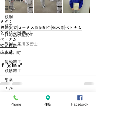
基礎
鉄鋼
タグ：
鉄工
技能実習
ロータス協同組合
栃木県
ベトナム
監理組合
外国人
非加熱水産加工
ベトナム
外国人雇用労務士
特定技能
栃木県
那珂川町
型枠施工
鉄筋施工
惣菜
とび
在留資格
すべて表示
最新記事
Phone
住所
Facebook
手数料
手数料引き上げ
在留資格
在留手続