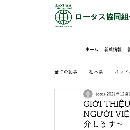
​ロータス協同組
ホーム
新着情報
全ての記事
栃木県
インド
lotus
2021年12月
特定技能
介護
外食
GIỚI THIỆ
NGƯỜI 
コンクリート製品製造
ビ
介します～