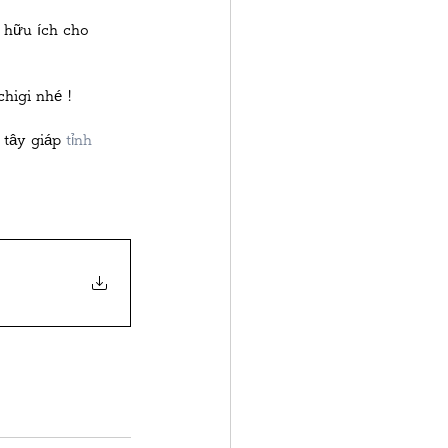
 hữu ích cho 
構造物鉄工
higi nhé !
 tây giáp 
tỉnh 