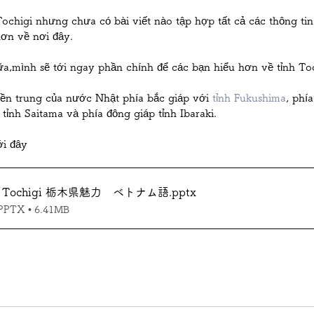
ochigi nhưng chưa có bài viết nào tập hợp tất cả các thông tin
上三川
宇都宮市
那須塩原市
木材加工
ơn về nơi đây.
a,mình sẽ tới ngay phần chính để các bạn hiểu hơn về tỉnh Toc
ền trung của nước Nhật phía bắc giáp với 
tỉnh Fukushima
, phía
 tỉnh Saitama và phía đông giáp tỉnh Ibaraki. 
ới đây 
u về Tochigi 栃木県魅力 ベトナム語
.pptx
X • 6.41MB