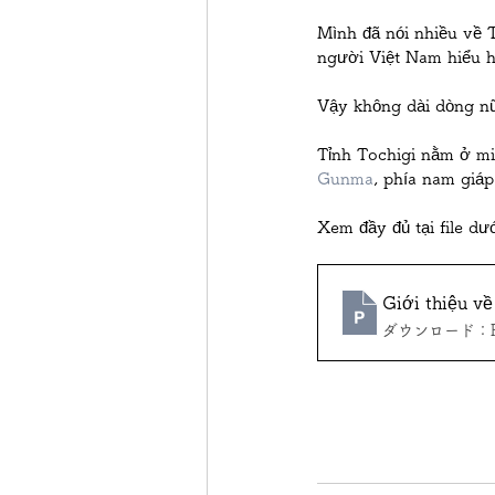
Mình đã nói nhiều về T
下野市
真岡市
日光
người Việt Nam hiểu h
Vậy không dài dòng nữ
大田原市
Tỉnh Tochigi nằm ở mi
Gunma
, phía nam giáp
Xem đầy đủ tại file dư
Giới thiệ
ダウンロード：PPT