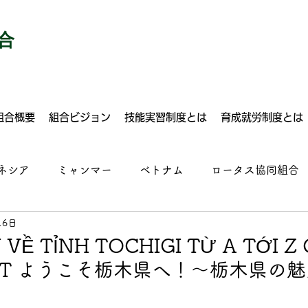
合
組合概要
組合ビジョン
技能実習制度とは
育成就労制度とは
ネシア
ミャンマー
ベトナム
ロータス協同組合
16日
建設
自動車整備
塗装
溶接
ドライバー
U VỀ TỈNH TOCHIGI TỪ A TỚI Z
VIỆT ようこそ栃木県へ！～栃木県の
ルクリーニング
運送業
建設
食品加工
施設