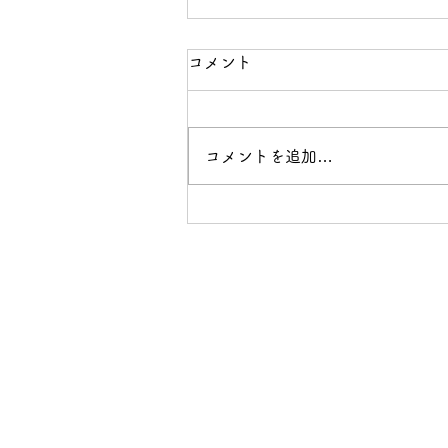
コメント
コメントを追加…
【宇都宮市】インドネシア技
能実習生、建設機械施工 技
能評価試験（専門級）一発合
格 !!