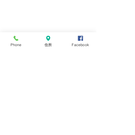
社の専門家チームにお任せくだ
さい。お客様のニーズや環境に
合わせた人材の紹介が可能で
す。。どのようなご要望でもお
気軽にご相談ください。当社が
Phone
住所
Facebook
全力でサポートします。
​​人材募集
ロータスにお任せ
経験やスキルのレベルは問いま
せん。学ぶ意欲がある方、目的
の遂行の為に献身的な努力がで
きる方、弊社が最適な仕事をお
探しいたします。弊社の求人情