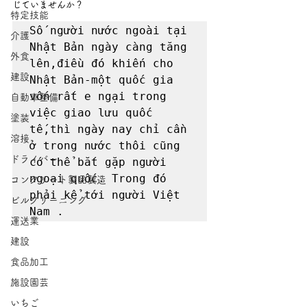
じていませんか？
特定技能
Số người nước ngoài tại 
介護
Nhật Bản ngày càng tăng 
外食
lên,điều đó khiến cho 
建設
Nhật Bản-một quốc gia 
vốn rất e ngại trong 
自動車整備
việc giao lưu quốc 
塗装
tế,thì ngày nay chỉ cần 
溶接
ở trong nước thôi cũng 
ドライバー
có thể bắt gặp người 
ngoại quốc. Trong đó 
コンクリート製品製造
phải kể tới người Việt 
ビルクリーニング
Nam .
運送業
建設
食品加工
施設園芸
いちご