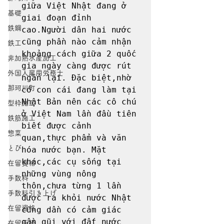
giữa Việt Nhật đang ở 
基礎
giai đoạn đỉnh 
鉄鋼
cao.Người dân hai nước 
cũng phần nào cảm nhận 
鉄工
khoảng cách giữa 2 quốc 
非加熱水産加工
gia ngày càng được rút 
外国人雇用労務士
ngắn lại. Đặc biệt,nhờ 
那珂川町
có con cái đang làm tại 
Nhật Bản nên các cô chú 
型枠施工
ở Việt Nam lần đầu tiên 
鉄筋施工
biết được cảnh 
惣菜
quan,thực phẩm và văn 
とび
hóa nước bạn. Mặt 
khác,các cụ sống tại 
在留資格
những vùng nông 
手数料
thôn,chưa từng 1 lần 
手数料引き上げ
được ra khỏi nước Nhật 
在留資格
cũng dần có cảm giác 
gần gũi với đất nước 
在留手続