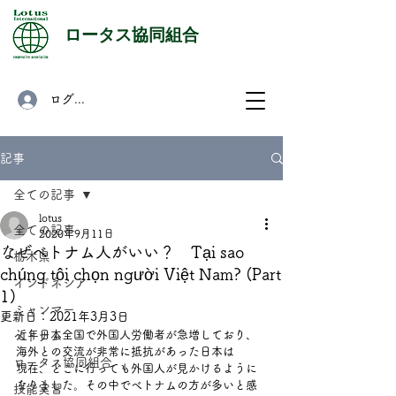
​ロータス協同組合
ログイン
記事
全ての記事
lotus
全ての記事
2020年9月11日
なぜベトナム人がいい？ Tại sao
栃木県
chúng tôi chọn người Việt Nam? (Part
インドネシア
1)
ミャンマー
更新日：
2021年3月3日
近年日本全国で外国人労働者が急増しており、
ベトナム
海外との交流が非常に抵抗があった日本は
ロータス協同組合
現在、どこに行っても外国人が見かけるように
なりました。その中でべトナムの方が多いと感
技能実習