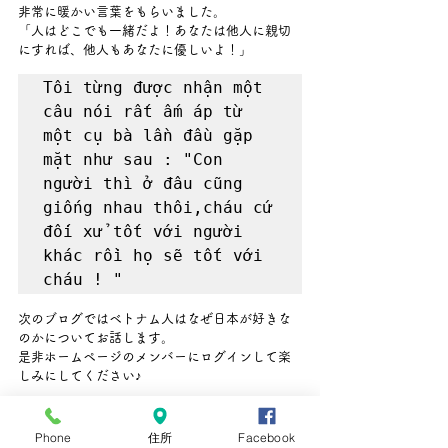
非常に暖かい言葉をもらいました。
「人はどこでも一緒だよ！あなたは他人に親切
にすれば、他人もあなたに優しいよ！」
Tôi từng được nhận một 
câu nói rất ấm áp từ 
một cụ bà lần đầu gặp 
mặt như sau : "Con 
người thì ở đâu cũng 
giống nhau thôi,cháu cứ 
đối xử tốt với người 
khác rồi họ sẽ tốt với 
cháu ! "
次のブログではベトナム人はなぜ日本が好きな
のかについてお話します。
是非ホームページのメンバーにログインして楽
しみにしてください♪
Bài viết tới tôi sẽ 
viết cụ thể hơn về lí 
Phone
住所
Facebook