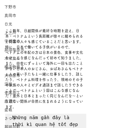
下野市
真岡市
日光
ここ数年、日越関係が最好な時期を迎え、日
上三川
本・ベトナムという長距離が徐々に縮められる
宇都宮市
と両国の人々も感じていることだと思います。
特に、日本で働いてる子供がいるので、
那須塩原市
べトナムの年配の方は日本の景色、食事や文化
などこんな感じなんだって初めて知りました。
木材加工
また、田舎にずっといて海外に一回も出たこと
構造物鉄工
がない日本人のおじさん、おばあさんもベトナ
ム人の若い子たちと一緒に仕事をしたり、話し
大田原市
たり、ベトナム料理を作ったり、現地のその子
溶接
の家族の人々とビデオ通話まで話したりできる
ことで、ベトナムという国はこんな感じなん
金属加工
だ！意外と日本とまったく同じなんだな～とい
鹿沼市
う親しい関係が自然に生まれるようになってい
ます。
盆栽
Những năm gần đây là 
さつき
thời kì quan hệ tốt đẹp 
那珂川町