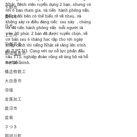
Nhật. Bệnh viện tuyển dụng 2 bạn, nhưng có 
下野市
tới 6 bạn tham gia, và tiến  hành phỏng vấn.  
Để cả đôi bên có thể hiểu rõ về nhau, và 
真岡市
không xảy ra điều đáng tiếc  sau này  , chúng 
日光
tôi đã tiến hành phỏng vấn  mỗi người là 
trên 30 phút. 2 bạn đã được tuyển chọn, về 
上三川
cơ bản sau 6 tháng học tập cho tới ngày 
宇都宮市
nhập cảnh thì tiếng Nhật sẽ tăng lên trình 
độ JLPT N3. Cùng với sự nỗ lực phấn đấu 
那須塩原市
cảu TTS, nghiệp đoàn cũng sẽ ủng hộ và hỗ 
木材加工
trợ hết mình.
構造物鉄工
大田原市
溶接
金属加工
鹿沼市
盆栽
さつき
那珂川町