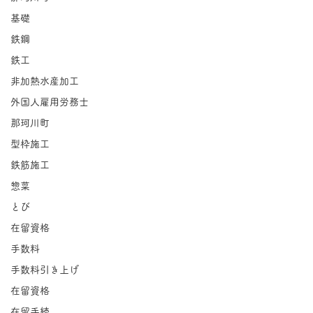
基礎
鉄鋼
鉄工
非加熱水産加工
外国人雇用労務士
那珂川町
型枠施工
鉄筋施工
惣菜
とび
在留資格
手数料
手数料引き上げ
在留資格
在留手続