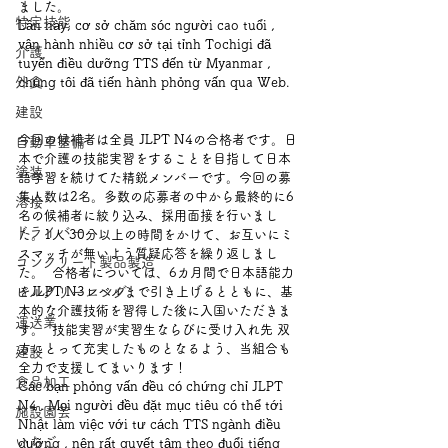
ました。
特定技能
Lần này, cơ sở chăm sóc người cao tuổi , 
vận hành nhiều cơ sở tại tỉnh Tochigi đã 
介護
tuyển điều dưỡng TTS đến từ Myanmar ,   
外食
chúng tôi đã tiến hành phỏng vấn qua Web.   
建設
今回の候補者は全員 JLPT N4の合格者です。日
自動車整備
本で介護の技能実習をすることを目指して日本
塗装
語学習を続けてた精鋭メンバーです。今回の募
集人数は2名。多数の応募者の中から最終的に6
溶接
名の候補者に絞り込み、採用面接を行いまし
ドライバー
た。1人 30分以上の時間をかけて、お互いにミ
スマッチが無いよう質疑応答を繰り返しまし
コンクリート製品製造
た。  合格者については、6カ月間で日本語能力
ビルクリーニング
をJLPT N3レベルまで引き上げるとともに、基
本的な介護技術を習得した後に入国いただきま
運送業
す。  技能実習が実習生ならびに受け入れ先 双
方にとって充実したものとなるよう、当組合も
建設
全力で支援してまいります！
食品加工
Các bạn phỏng vấn đều có chứng chỉ JLPT 
N4 . Mọi người đều đặt mục tiêu có thể tới 
施設園芸
Nhật làm việc với tư cách TTS ngành điều 
いちご
dưỡng , nên rất quyết tâm theo đuổi tiếng 