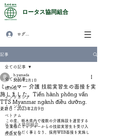
​ロータス協同組合
ログイン
記事
全ての記事
h.yamada
全ての記事
2023年2月1日
ミャンマー 介護 技能実習生の面接を実
栃木県
施しました。Tiến hành phỏng vấn
インドネシア
TTS Myanmar ngành điều dưỡng.
ミャンマー
更新日：
2023年2月9日
ベトナム
この度、栃木県内で複数の介護施設を運営する
ロータス協同組合
企業様にミャンマーからの技能実習生を受け入
れていただく事となり、採用WEB面接を実施し
技能実習