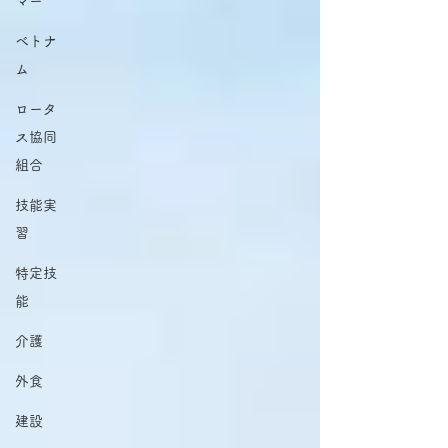
マー
ベトナ
ム
ロータ
ス協同
組合
技能実
習
特定技
能
介護
外食
建設