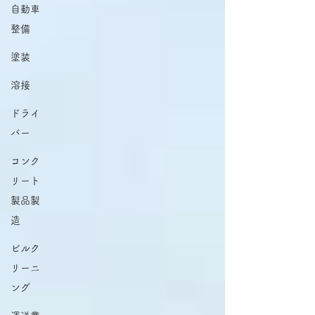
自動車
整備
塗装
溶接
ドライ
バー
コンク
リート
製品製
造
ビルク
リーニ
ング