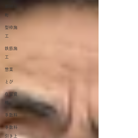
那珂川
町
型枠施
工
鉄筋施
工
惣菜
とび
在留資
格
手数料
手数料
引き上