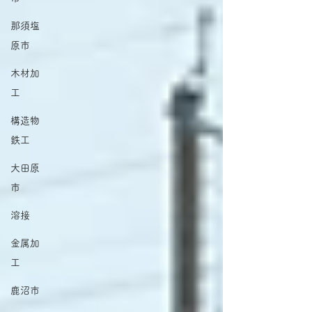
那須塩
原市
木材加
工
構造物
鉄工
大田原
市
溶接
金属加
工
鹿沼市