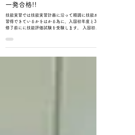
6月16日
【宇都宮市】インドネシア技能
実習生（鉄筋施工）基礎級試験
一発合格!!
技能実習では技能実習計画に沿って順調に技能が
習得できているかをはかる為に、入国初年度と3年
修了前にに技能評価試験を受験します。 入国初年
度に受験する基礎級は2回の受験が認められます
が、再試験で不合格となると帰国を余儀なくされ
ます。そのため、実習生・受け入れ企業・監理組
合の三つ巴で試験準備（座学・実技のトレーニン
グ）をしっかり行います。 今回、関東鐵筋㈱会
社に本年配属となったインドネシア技能実習生が
鉄筋施工の技能評価試験（基礎級）を受験し、見
事、実技・筆記試験共に一発合格となりました。
入国時から通訳なしで十分会話ができる日本語を
身に着けていたお二人。 仕事の覚えも早く、会社
を支える人材として高く評価されています。 特
定技能1号での継続雇用、更には特定技能2号を目