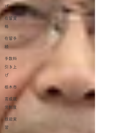
げ
在留資
格
在留手
続
手数料
引き上
げ
栃木市
育成就
労制度
技能実
習