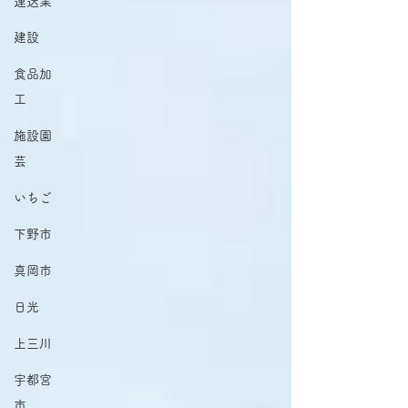
運送業
建設
食品加
工
施設園
芸
いちご
下野市
真岡市
日光
上三川
宇都宮
市