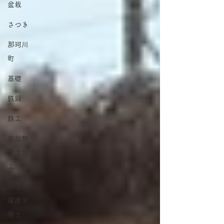
盆栽
さつき
那珂川
町
基礎
鉄鋼
鉄工
非加熱
水産加
工
外国人
雇用労
務士