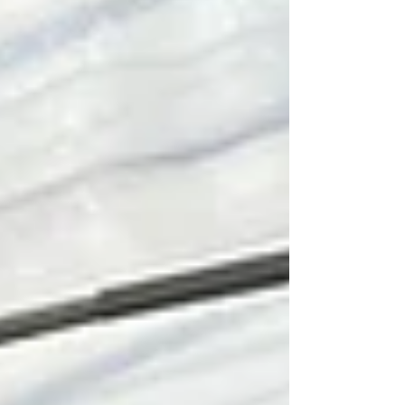
は、これまで多くの優良人材を輩出してきた、信
頼と実績のあるBREXA Indonesiaを選定いたしま
した。 実習生は今後、栃木県宇都宮市にて約1か月
間の法定入国後講習を受講し、その後、受け入れ
企業様へ配属される予定です。 技能実習が円滑に
進み、企業様・実習生双方にとって有意義な期間
となるよう、当組合も責任を持ってしっかりと支
援してまいります！！