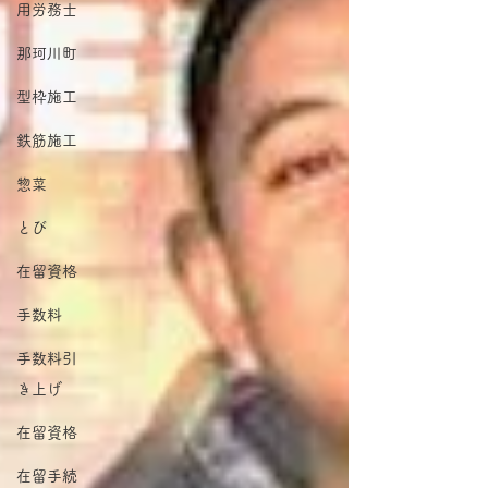
用労務士
那珂川町
型枠施工
鉄筋施工
惣菜
とび
在留資格
手数料
手数料引
き上げ
在留資格
在留手続