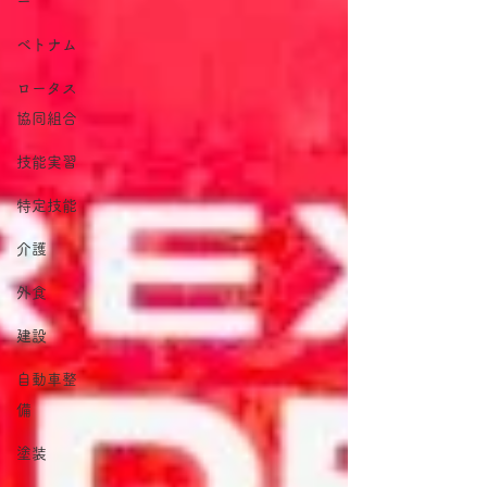
ー
ベトナム
ロータス
協同組合
技能実習
特定技能
介護
外食
建設
自動車整
備
塗装