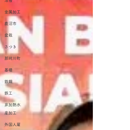
溶接
金属加工
鹿沼市
盆栽
さつき
那珂川町
基礎
鉄鋼
鉄工
非加熱水
産加工
外国人雇