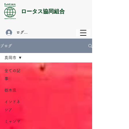
​ロータス協同組合
ログイン
ブログ
真岡市
全ての記
事
栃木県
インドネ
シア
ミャンマ