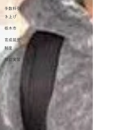
手数料引
き上げ
栃木市
育成就労
制度
技能実習