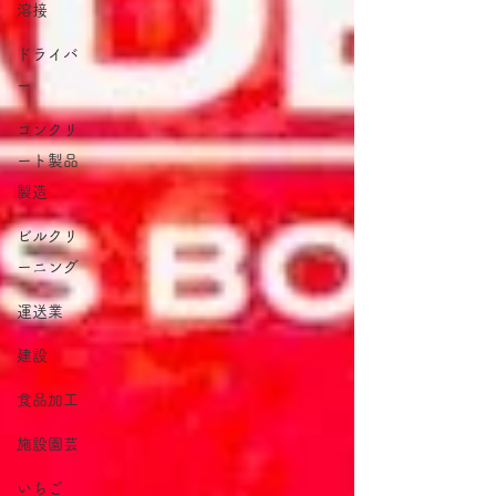
溶接
ドライバ
ー
コンクリ
ート製品
製造
ビルクリ
ーニング
運送業
建設
食品加工
施設園芸
いちご