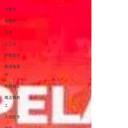
下野市
真岡市
日光
上三川
宇都宮市
那須塩原
市
木材加工
構造物鉄
工
大田原市