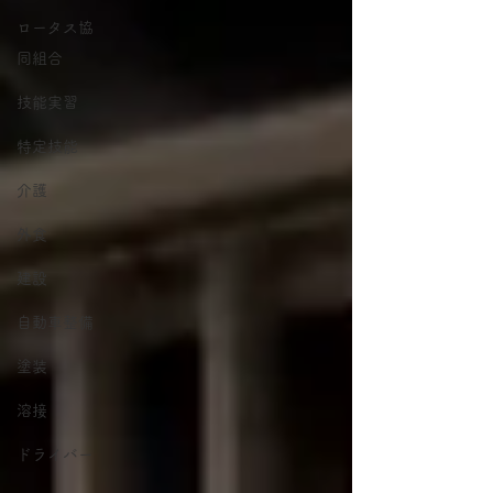
ロータス協
同組合
技能実習
特定技能
介護
外食
建設
自動車整備
塗装
溶接
ドライバー