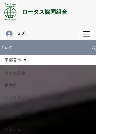
​ロータス協同組合
ログイン
ブログ
宇都宮市
全ての記事
栃木県
インドネシ
ア
ミャンマー
ベトナム