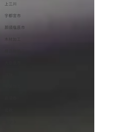
上三川
宇都宮市
那須塩原市
木材加工
構造物鉄工
大田原市
溶接
金属加工
鹿沼市
盆栽
さつき