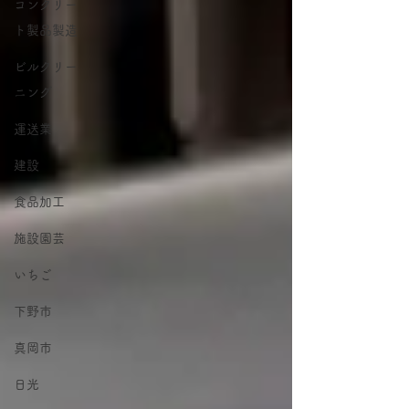
コンクリー
ト製品製造
ビルクリー
ニング
運送業
建設
食品加工
施設園芸
いちご
下野市
真岡市
日光