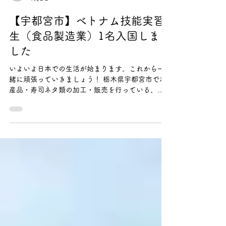
mwagai
7月2日
【宇都宮市】ベトナム技能実習
生（食品製造業）1名入国しま
した
いよいよ日本での生活が始まります。これから一
緒に頑張っていきましょう！ 栃木県宇都宮市で水
産品・寿司ネタ類の加工・販売を行っている、シ
ー・メイト株式会社様で採用内定をいただいた、
ベトナム技能実習生1名が来日しました。 明るく意
欲的な様子で日本での新たな一歩を踏み出してい
ます。 すでに先輩技能実習生が活躍している職場
で、日々の業務を通じて技能と日本語能力をさら
に高め、将来的には特定技能への移行も視野に入
れながら成長していきます。 当組合も全力でサポ
ートしていきます！！